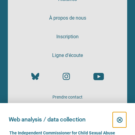
À propos de nous
Inscription
Ligne d'écoute
Prendre contact
UN SERVICE PROPOSÉ PAR
C
⊗
Web analysis / data collection
l
C
The Independent Commissioner for Child Sexual Abuse