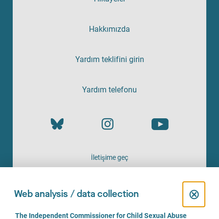
Hakkımızda
Yardım teklifini girin
Yardım telefonu
İletişime geç
HIZMETI SAĞLAYAN
C
⊗
Web analysis / data collection
l
C
The Independent Commissioner for Child Sexual Abuse