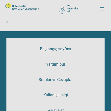
Web
sitesinden
çık
, zu Google wechseln
Başlangıç sayfası
Yardım bul
Sorular ve Cevaplar
Kullanışlı bilgi
Hikayeler