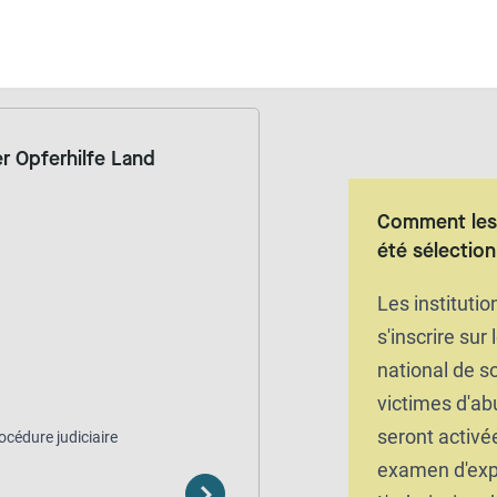
 Opferhilfe Land
Comment les 
été sélectio
Les instituti
s'inscrire sur 
national de s
victimes d'ab
seront activé
océdure judiciaire
examen d'exp