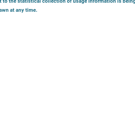
 to the statistical collection of usage information is bein
Identité de genre
Âge de la personne
awn at any time.
Vue de 
La carte est une 
tiques
Offres légales
Accessibilité
Thèmes