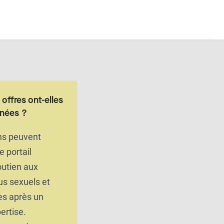
offres ont-elles
nnées ?
ons peuvent
le portail
outien aux
us sexuels et
es après un
ertise.