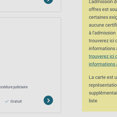
L'admission d
offres est so
certaines exi
aucune certifi
à l'admission
trouverez ici
informations 
trouverez ici
informations 
La carte est 
représentatio
océdure judiciaire
supplémentair
liste
Gratuit