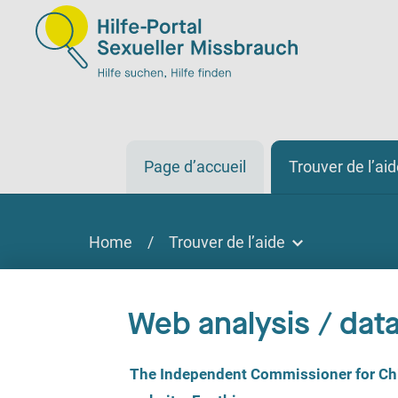
Page d’accueil
Trouver de l’ai
Home
/
Trouver de l’aide
Trouver de l’aide
Trouver de l'aide
Web analysis / data
Sur place, par téléphone, en ligne
C
The Independent Commissioner for Chil
o