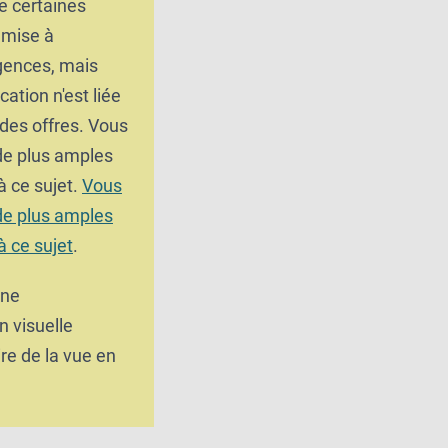
e certaines
umise à
gences, mais
cation n'est liée
 des offres. Vous
 de plus amples
à ce sujet.
Vous
 de plus amples
à ce sujet
.
une
n visuelle
e de la vue en