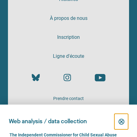
À propos de nous
Inscription
Ligne d'écoute
Prendre contact
UN SERVICE PROPOSÉ PAR
C
⊗
Web analysis / data collection
l
C
The Independent Commissioner for Child Sexual Abuse