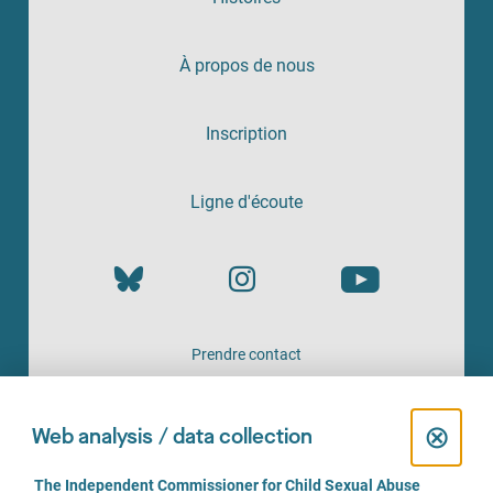
À propos de nous
Inscription
Ligne d'écoute
Prendre contact
UN SERVICE PROPOSÉ PAR
C
⊗
Web analysis / data collection
l
C
The Independent Commissioner for Child Sexual Abuse