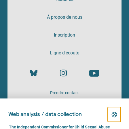
À propos de nous
Inscription
Ligne d'écoute
Prendre contact
UN SERVICE PROPOSÉ PAR
C
⊗
Web analysis / data collection
l
C
The Independent Commissioner for Child Sexual Abuse