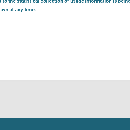
 to the statistical collection of usage information is bein
awn at any time.
es
Inscription
Ligne d'écoute
s