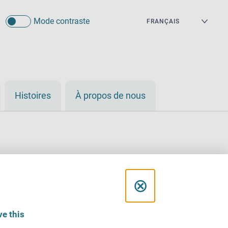
Mode contraste
Histoires
À propos de nous
C
⊗
l
e this