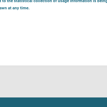
 to the statistical collection of usage information is bein
awn at any time.
es
Inscription
Ligne d'écoute
s