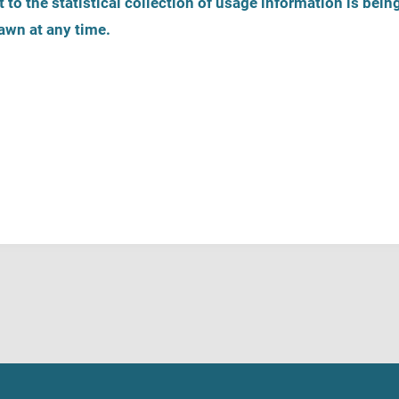
 to the statistical collection of usage information is bein
awn at any time.
es
Inscription
Ligne d'écoute
s