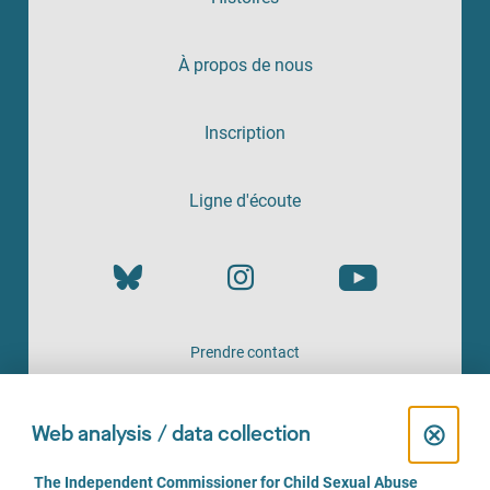
À propos de nous
Inscription
Ligne d'écoute
Prendre contact
UN SERVICE PROPOSÉ PAR
C
⊗
Web analysis / data collection
l
C
The Independent Commissioner for Child Sexual Abuse