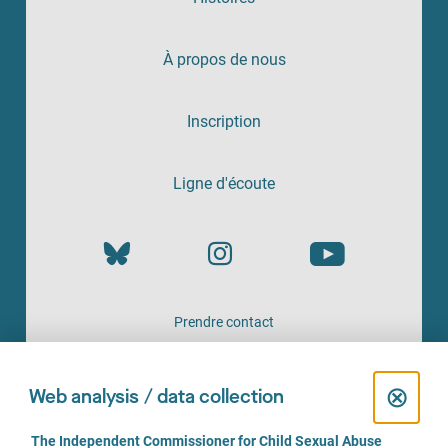
À propos de nous
Inscription
Ligne d'écoute
Prendre contact
UN SERVICE PROPOSÉ PAR
C
⊗
Web analysis / data collection
l
C
The Independent Commissioner for Child Sexual Abuse