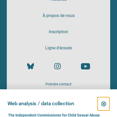
À propos de nous
Inscription
Ligne d'écoute
Prendre contact
UN SERVICE PROPOSÉ PAR
C
⊗
Web analysis / data collection
l
C
The Independent Commissioner for Child Sexual Abuse