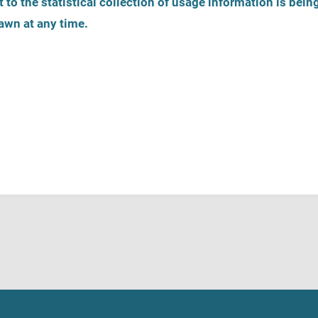
 to the statistical collection of usage information is bein
awn at any time.
es
Inscription
Ligne d'écoute
s