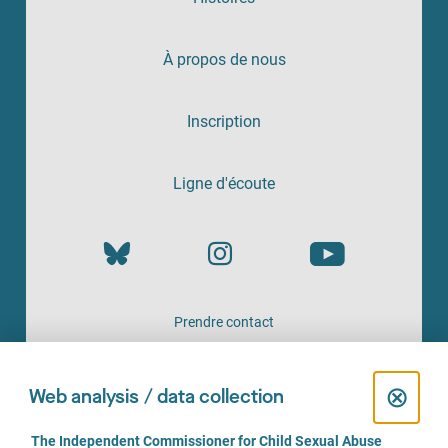
À propos de nous
Inscription
Ligne d'écoute
Prendre contact
UN SERVICE PROPOSÉ PAR
C
⊗
Web analysis / data collection
l
C
The Independent Commissioner for Child Sexual Abuse