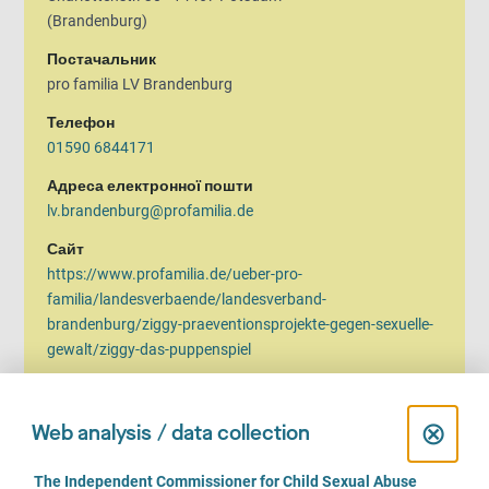
(Brandenburg)
Постачальник
pro familia LV Brandenburg
Телефон
01590 6844171
Адреса електронної пошти
lv.brandenburg@profamilia.de
Сайт
https://www.profamilia.de/ueber-pro-
familia/landesverbaende/landesverband-
brandenburg/ziggy-praeventionsprojekte-gegen-sexuelle-
gewalt/ziggy-das-puppenspiel
Години роботи/години консультацій
Вівторок, Середа, Четвер:
C
⊗
Web analysis / data collection
10.00 до 15.00 години
l
C
The Independent Commissioner for Child Sexual Abuse