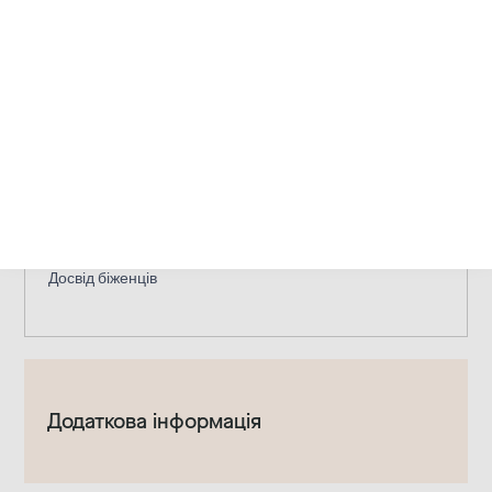
Доступність
Консультаційні кабінети для людей на інвалідних візках
та туалети з безступінчатим доступом
Консультаційні
кабінети з безступінчатим доступом для людей на
інвалідних візках
Проста мова
Допомога можлива
(будь ласка, зв'яжіться з нами заздалегідь)
Перший
контакт можливий у письмовій формі
Інформаційно-
просвітницька діяльність
Вітаються собаки-помічники
Теми
Профілактика
Насильство над дітьми та підлітками
Досвід біженців
Додаткова інформація