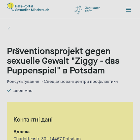
Залишити
сайт
, перейти до Google
Präventionsprojekt gegen
sexuelle Gewalt "Ziggy - das
Puppenspiel" в Potsdam
Консультування
Спеціалізовані центри профілактики
анонімно
Контактні дані
Адреса
Charlottenstr. 30 - 14467 Potsdam