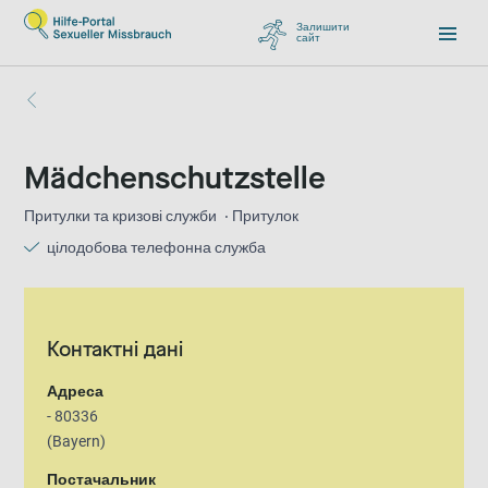
Залишити
сайт
, перейти до Google
Mädchenschutzstelle
Притулки та кризові служби
Притулок
цілодобова телефонна служба
Контактні дані
Адреса
- 80336
(Bayern)
Постачальник