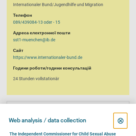
Internationaler Bund/Jugendhilfe und Migration
Телефон
089/439084-13 oder - 15
Адреса електронної пошти
sst1-muenchen@ib.de
Сайт
https://www.internationaler-bund.de
Години роботи/години консультацій
24 Stunden vollstationär
Ми даємо пораду
C
⊗
Web analysis / data collection
l
Гендерна ідентичність
C
The Independent Commissioner for Child Sexual Abuse