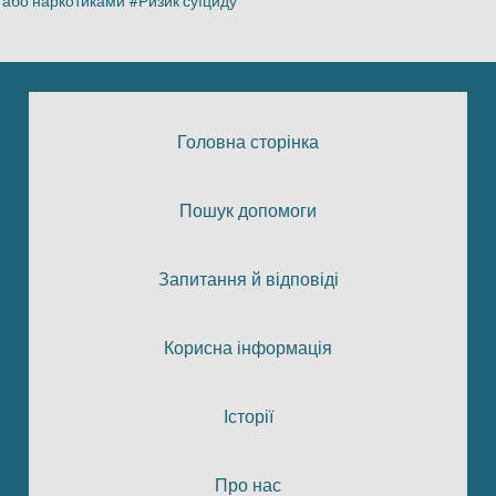
або наркотиками
Ризик суїциду
Головна сторінка
Пошук допомоги
Запитання й відповіді
Корисна інформація
Історії
Про нас