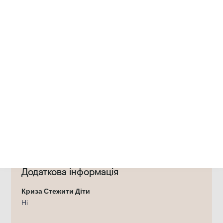
мову
Доступність
Проста мова
Теми
Профілактика
Сексуалізоване насильство через
цифрові медіа
Організоване сексуальне й ритуальне
насильство
Насильство над дітьми та підлітками
Досвід біженців
Торгівля людьми
Консультації щодо
фінансової допомоги
Додаткова інформація
Криза Стежити Діти
Ні