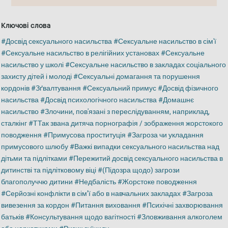
Ключові слова
Досвід сексуального насильства
Сексуальне насильство в сім'ї
Сексуальне насильство в релігійних установах
Сексуальне
насильство у школі
Сексуальне насильство в закладах соціального
захисту дітей і молоді
Сексуальні домагання та порушення
кордонів
Зґвалтування
Сексуальний примус
Досвід фізичного
насильства
Досвід психологічного насильства
Домашнє
насильство
Злочини, пов'язані з переслідуванням, наприклад,
сталкінг
ТТак звана дитяча порнографія / зображення жорстокого
поводження
Примусова проституція
Загроза чи укладання
примусового шлюбу
Важкі випадки сексуального насильства над
дітьми та підлітками
Пережитий досвід сексуального насильства в
дитинстві та підлітковому віці
(Підозра щодо) загрози
благополуччю дитини
Недбалість
Жорстоке поводження
Серйозні конфлікти в сім’ї або в навчальних закладах
Загроза
вивезення за кордон
Питання виховання
Психічні захворювання
батьків
Консультування щодо вагітності
Зловживання алкоголем