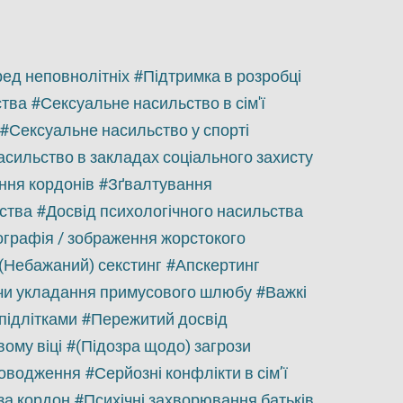
ред неповнолітніх
Підтримка в розробці
ства
Сексуальне насильство в сім'ї
Сексуальне насильство у спорті
сильство в закладах соціального захисту
ння кордонів
Зґвалтування
ства
Досвід психологічного насильства
ографія / зображення жорстокого
(Небажаний) секстинг
Апскертинг
чи укладання примусового шлюбу
Важкі
підлітками
Пережитий досвід
вому віці
(Підозра щодо) загрози
поводження
Серйозні конфлікти в сім’ї
за кордон
Психічні захворювання батьків