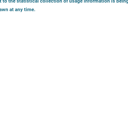
 to the statistical collection of usage information is bein
awn at any time.
 центри проти сексуального насильства в дитячому та 
Ми даємо пораду
Гендерна ідентичність
жінка
чоловік
транс-жінка
транс-
чоловік
інша / небінарна