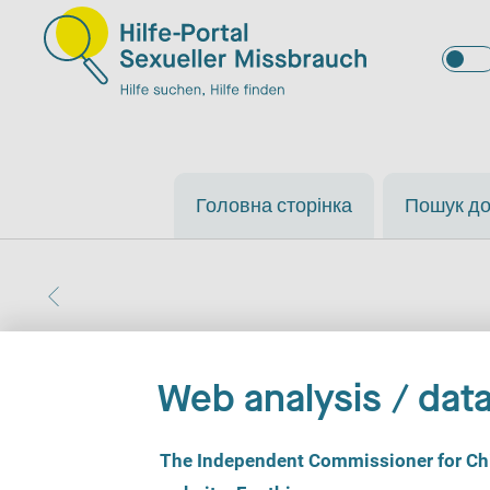
Головна сторінка
Пошук д
Web analysis / data
Kinder- und Jugends
C
The Independent Commissioner for Chil
o