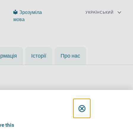
Зрозуміла
мова
ормація
Історії
Про нас
C
⊗
l
ra
e this