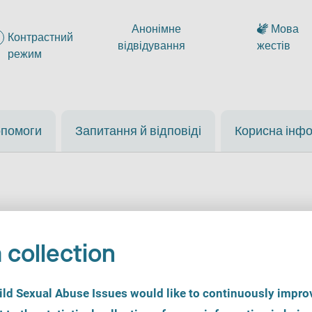
Анонімне
Мова
Контрастний
відвідування
жестів
режим
опомоги
Запитання й відповіді
Корисна інф
 collection
chutzdienst Gera в Ge
d Sexual Abuse Issues would like to continuously improv