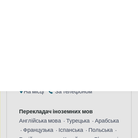
Вік
до 27 Років
Призначено для
Постраждалі особи
родичі, особи, які
здійснюють догляд, соціальне
оточення
Професіонали
Доступна консультація
На місці
За телефоном
Перекладач іноземних мов
Англійська мова
Турецька
Арабська
Французька
Іспанська
Польська