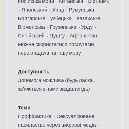
Російська мова
Китайська
В'єтнамці
Японський
Хінді
Румунська
Болгарська
узбецька
Казахська
Вірменська
Грузинська
Урду
Сирійський
Пушту
Афганістан
Можна скористатися послугами
перекладача на іншу мову
Доступність
Допомога можлива (будь ласка,
зв'яжіться з нами заздалегідь)
Теми
Профілактика
Сексуалізоване
насильство через цифрові медіа