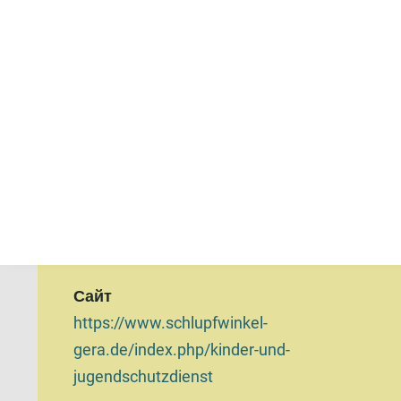
Постачальник
Schlupfwinkel und Sorgentelefon Gera
e.V.
Телефон
0365 5523020
Адреса електронної пошти
kjsd@schlupfwinkel-gera.de
Сайт
https://www.schlupfwinkel-
gera.de/index.php/kinder-und-
jugendschutzdienst