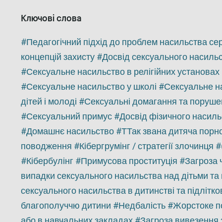
Ключові слова
Педагогічний підхід до проблем насильства се
концепцій захисту
Досвід сексуального насиль
Сексуальне насильство в релігійних установах
Сексуальне насильство у школі
Сексуальне на
дітей і молоді
Сексуальні домагання та поруше
Сексуальний примус
Досвід фізичного насиль
Домашнє насильство
ТТак звана дитяча порн
поводження
Кібергрумінг / стратегії злочинця
Кібербулінг
Примусова проституція
Загроза 
випадки сексуального насильства над дітьми та 
сексуального насильства в дитинстві та підлітко
благополуччю дитини
Недбалість
Жорстоке 
або в навчальних закладах
Загроза вивезення 