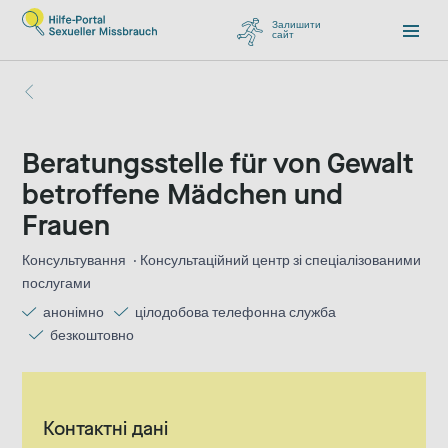
Залишити
сайт
, перейти до Google
Beratungsstelle für von Gewalt
betroffene Mädchen und
Frauen
Консультування
Консультаційний центр зі спеціалізованими
послугами
анонімно
цілодобова телефонна служба
безкоштовно
Контактні дані