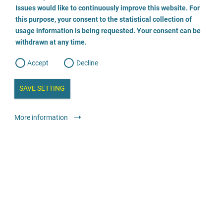
o
o
Issues would like to continuously improve this website. For
n
до 99 Років
s
this purpose, your consent to the statistical collection of
e
s
Призначено для
n
usage information is being requested. Your consent can be
t
Постраждалі особи
родичі, особи, які здійснюють
withdrawn at any time.
e
t
догляд, соціальне оточення
Професіонали
o
w
d
Accept
Decline
e
Доступна консультація
b
a
На місці
За телефоном
i
n
SAVE SETTING
a
Мова спілкування
a
l
y
Німецька
Англійська мова
s
l
More information
i
Додаткова послуга
s
o
Посилання на зовнішні служби самодопомоги або
g
рівноцінної підтримки