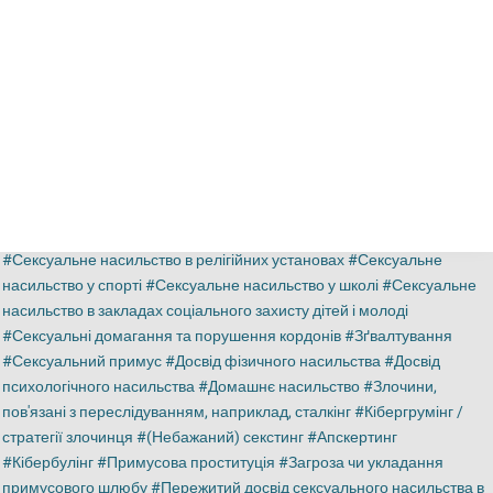
Додаткова інформація
Посилання на зовнішні служби самодопомоги або
рівноцінної підтримки
Ключові слова
Досвід сексуального насильства
Сексуальне насильство в сім'ї
Сексуальне насильство в релігійних установах
Сексуальне
насильство у спорті
Сексуальне насильство у школі
Сексуальне
насильство в закладах соціального захисту дітей і молоді
Сексуальні домагання та порушення кордонів
Зґвалтування
Сексуальний примус
Досвід фізичного насильства
Досвід
психологічного насильства
Домашнє насильство
Злочини,
пов'язані з переслідуванням, наприклад, сталкінг
Кібергрумінг /
стратегії злочинця
(Небажаний) секстинг
Апскертинг
Кібербулінг
Примусова проституція
Загроза чи укладання
примусового шлюбу
Пережитий досвід сексуального насильства в