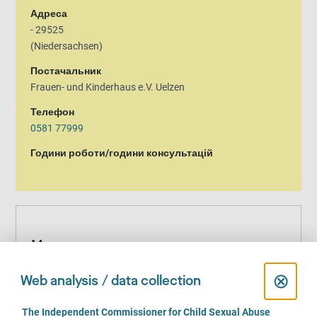
Адреса
- 29525
(Niedersachsen)
Постачальник
Frauen- und Kinderhaus e.V. Uelzen
Телефон
0581 77999
Години роботи/години консультацій
Ми даємо пораду
Гендерна ідентичність
C
⊗
Web analysis / data collection
жінка
l
C
The Independent Commissioner for Child Sexual Abuse
Вік