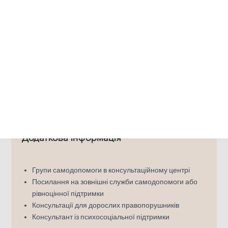
Групи самодопомоги в консультаційному центрі
Посилання на зовнішні служби самодопомоги або
рівноцінної підтримки
Консультації для дорослих правопорушників
Консультант із психосоціальної підтримки
Додаткова інформація
Групи самодопомоги в консультаційному центрі
Посилання на зовнішні служби самодопомоги або
рівноцінної підтримки
Консультації для дорослих правопорушників
Консультант із психосоціальної підтримки