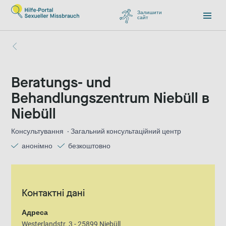
Залишити
сайт
, перейти до Google
Beratungs- und
Behandlungszentrum Niebüll в
Niebüll
Консультування
Загальний консультаційний центр
анонімно
безкоштовно
Контактні дані
Адреса
Westerlandstr. 3 - 25899 Niebüll