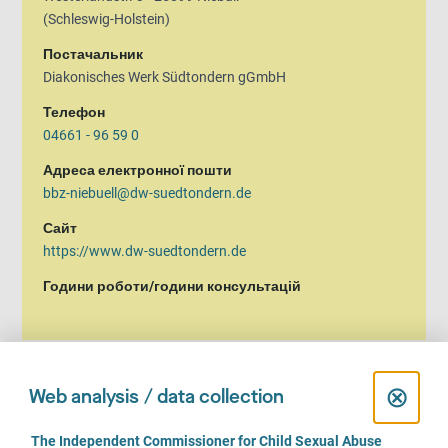
(Schleswig-Holstein)
Постачальник
Diakonisches Werk Südtondern gGmbH
Телефон
04661 - 96 59 0
Адреса електронної пошти
bbz-niebuell@dw-suedtondern.de
Сайт
https://www.dw-suedtondern.de
Години роботи/години консультацій
C
⊗
Web analysis / data collection
Ми даємо пораду
l
C
The Independent Commissioner for Child Sexual Abuse