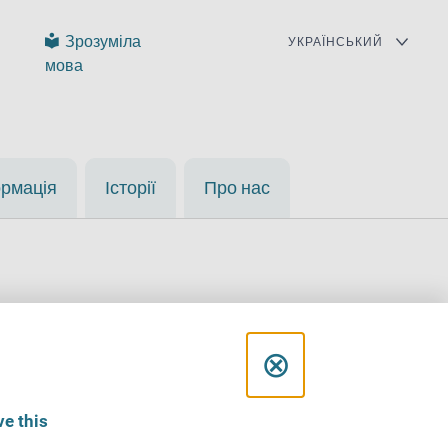
Зрозуміла
мова
ормація
Історії
Про нас
C
⊗
l
ckhövel
e this