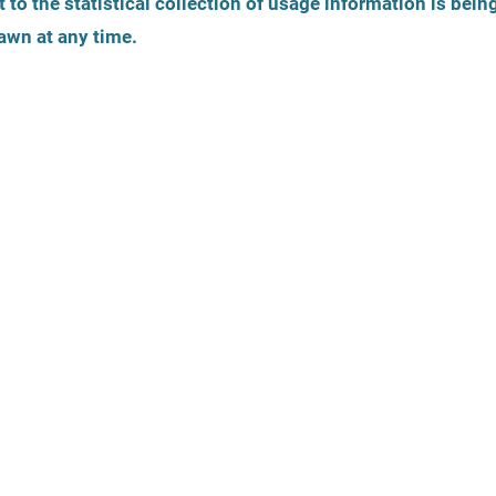
 to the statistical collection of usage information is bein
awn at any time.
Ми даємо пораду
Гендерна ідентичність
жінка
чоловік
транс-жінка
транс-
чоловік
інша / небінарна