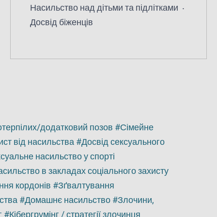
Насильство над дітьми та підлітками
Досвід біженців
отерпілих/додатковий позов
Сімейне
ист від насильства
Досвід сексуального
суальне насильство у спорті
сильство в закладах соціального захисту
ння кордонів
Зґвалтування
ства
Домашнє насильство
Злочини,
г
Кібергрумінг / стратегії злочинця