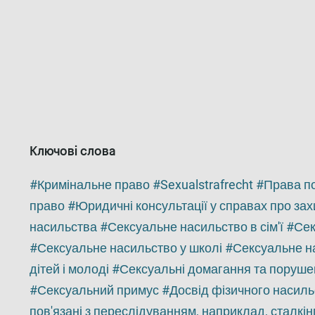
Ключові слова
Кримінальне право
Sexualstrafrecht
Права п
право
Юридичні консультації у справах про зах
насильства
Сексуальне насильство в сім'ї
Сек
Сексуальне насильство у школі
Сексуальне на
дітей і молоді
Сексуальні домагання та поруше
Сексуальний примус
Досвід фізичного насиль
пов'язані з переслідуванням, наприклад, сталкін