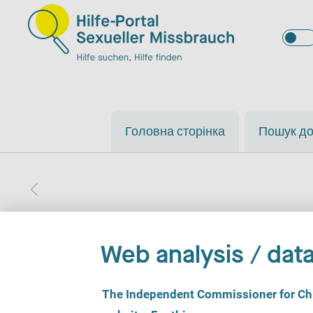
Головна сторінка
Пошук д
Web analysis / data
Beratung und rechtl
C
The Independent Commissioner for Chil
o