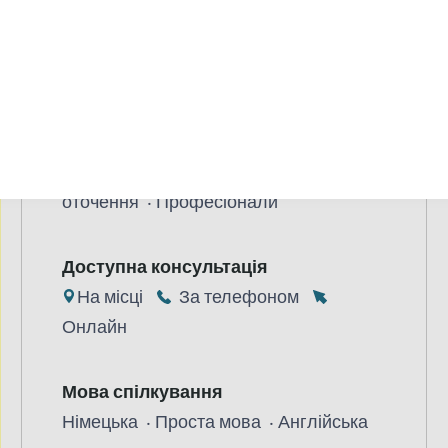
Вік
1-99 Років
Призначено для
Постраждалі особи
родичі, особи, які
здійснюють догляд, соціальне
оточення
Професіонали
Доступна консультація
На місці
За телефоном
Онлайн
Мова спілкування
Німецька
Проста мова
Англійська