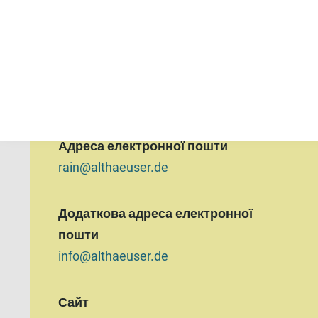
Постачальник
Rechtsanwältin Elke Althäuser
Телефон
02324/6869800
Адреса електронної пошти
rain@althaeuser.de
Додаткова адреса електронної
пошти
info@althaeuser.de
Сайт