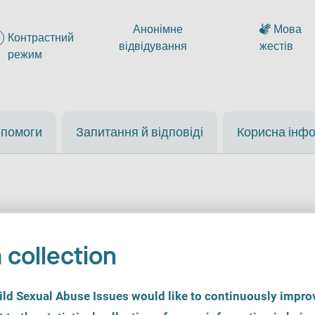
Анонімне
Мова
Контрастний
відвідування
жестів
режим
опомоги
Запитання й відповіді
Корисна інф
 collection
iche Vertretung в Spro
d Sexual Abuse Issues would like to continuously improv