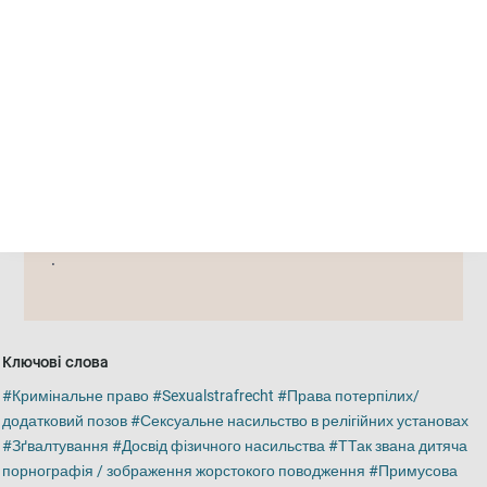
Додаткова інформація
Навчальні курси, офіс адвоката
Співпраця
Weißer Ring e.V.
Інше
Ключові слова
Кримінальне право
Sexualstrafrecht
Права потерпілих/
додатковий позов
Сексуальне насильство в релігійних установах
Зґвалтування
Досвід фізичного насильства
ТТак звана дитяча
порнографія / зображення жорстокого поводження
Примусова