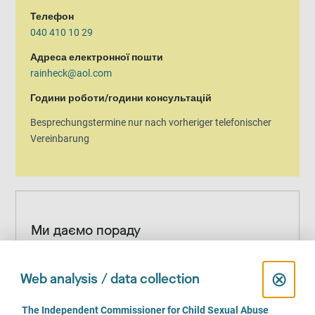
Телефон
040 410 10 29
Адреса електронної пошти
rainheck@aol.com
Години роботи/години консультацій
Besprechungstermine nur nach vorheriger telefonischer
Vereinbarung
Ми даємо пораду
Гендерна ідентичність
C
⊗
жінка
чоловік
транс-жінка
транс-чоловік
інша /
Web analysis / data collection
небінарна
l
C
The Independent Commissioner for Child Sexual Abuse
Вік