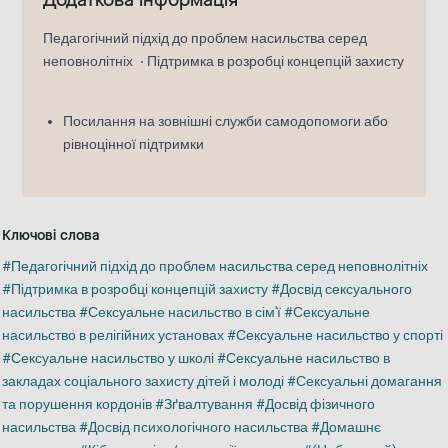
Педагогічний підхід до проблем насильства серед
неповнолітніх
Підтримка в розробці концепцій захисту
Посилання на зовнішні служби самодопомоги або
рівноцінної підтримки
Ключові слова
Педагогічний підхід до проблем насильства серед неповнолітніх
Підтримка в розробці концепцій захисту
Досвід сексуального
насильства
Сексуальне насильство в сім'ї
Сексуальне
насильство в релігійних установах
Сексуальне насильство у спорті
Сексуальне насильство у школі
Сексуальне насильство в
закладах соціального захисту дітей і молоді
Сексуальні домагання
та порушення кордонів
Зґвалтування
Досвід фізичного
насильства
Досвід психологічного насильства
Домашнє