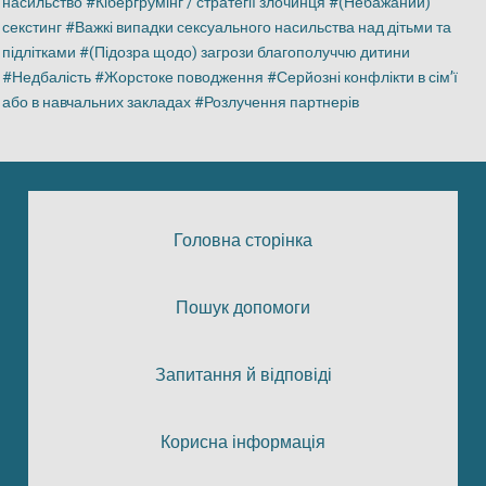
насильство
Кібергрумінг / стратегії злочинця
(Небажаний)
секстинг
Важкі випадки сексуального насильства над дітьми та
підлітками
(Підозра щодо) загрози благополуччю дитини
Недбалість
Жорстоке поводження
Серйозні конфлікти в сім’ї
або в навчальних закладах
Розлучення партнерів
Головна сторінка
Пошук допомоги
Запитання й відповіді
Корисна інформація