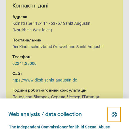
Контактні дані
Адреса
Kölnstraße 112-114 - 53757 Sankt Augustin
(Nordrhein-Westfalen)
Постачальник
Der Kinderschutzbund Ortsverband Sankt Augustin
Телефон
02241.28000
Сайт
htps://www.dksb-sankt-augustin.de
Години роботи/години консультацій
Понеділок, Вівторок, Середа, Четвер, П’ятниця:
09.00 до 11.00 години
Вівторок, Середа, Четвер:
C
⊗
Web analysis / data collection
14.00 до 16.00 години
l
C
The Independent Commissioner for Child Sexual Abuse