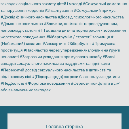
закладах соціального захисту дітей і молоді
Сексуальні домагання
та порушення кордонів
Зґвалтування
Сексуальний примус
Досвід фізичного насильства
Досвід психологічного насильства
Домашнє насильство
Злочини, пов'язані з переслідуванням,
наприклад, сталкінг
ТТак звана дитяча порнографія / зображення
жорстокого поводження
Кібергрумінг / стратегії злочинця
(Небажаний) секстинг
Апскертинг
Кібербулінг
Примусова
проституція
Насильство через упередження/злочини на ґрунті
ненависті
Загроза чи укладання примусового шлюбу
Важкі
випадки сексуального насильства над дітьми та підлітками
Пережитий досвід сексуального насильства в дитинстві та
підлітковому віці
(Підозра щодо) загрози благополуччю дитини
Недбалість
Жорстоке поводження
Серйозні конфлікти в сім’ї
або в навчальних закладах
Головна сторінка