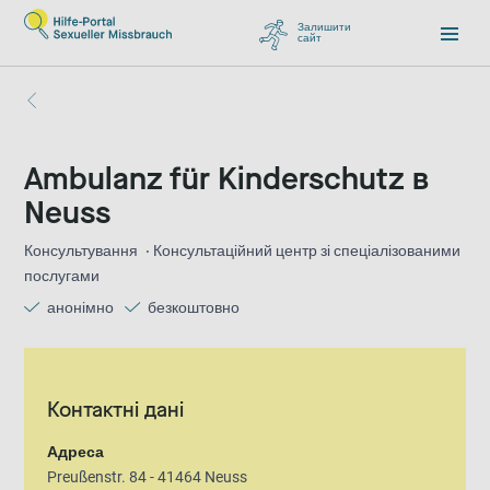
Залишити
сайт
, перейти до Google
Ambulanz für Kinderschutz в
Neuss
Консультування
Консультаційний центр зі спеціалізованими
послугами
анонімно
безкоштовно
Контактні дані
Адреса
Preußenstr. 84 - 41464 Neuss