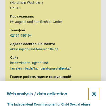
(Nordrhein-Westfalen)
Haus 5
Постачальник
Ev. Jugend-und Familienhilfe GmbH
Телефон
02131 980194
Адреса електронної пошти
aks@jugend-und-familienhilfe.de
Сайт
https://kaarst.jugend-und-
familienhilfe.de/fachberatungsstelle-aks/
Години роботи/години консультацій
Понеділок, Вівторок, Середа, Четвер, П’ятниця:
09.00 до 17.00 години
C
⊗
Web analysis / data collection
l
C
The Independent Commissioner for Child Sexual Abuse