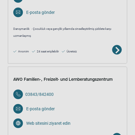
E-posta gönder
Danışmanlık
Çocukluk veya gençlik yıllarında cinselleştirilmiş şiddete karşı
uzmanlaşmış
Anonim
24 saat erişilebilir
Ücretsiz
AWO Familien-, Freizeit- und Lernberatungszentrum
03843/842400
E-posta gönder
Web sitesini ziyaret edin