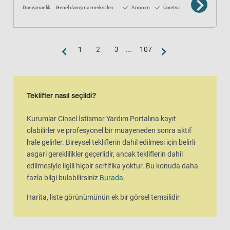
Danışmanlık
Genel danışma merkezleri
Anonim
Ücretsiz
1
2
3
...
107
Harita görünümü
Harita, liste görünümünün ek bir görsel temsilidir
Teklifler nasıl seçildi?
Kurumlar Cinsel İstismar Yardım Portalına kayıt
olabilirler ve profesyonel bir muayeneden sonra aktif
hale gelirler. Bireysel tekliflerin dahil edilmesi için belirli
asgari gereklilikler geçerlidir, ancak tekliflerin dahil
edilmesiyle ilgili hiçbir sertifika yoktur. Bu konuda daha
fazla bilgi bulabilirsiniz
Burada
.
Harita, liste görünümünün ek bir görsel temsilidir