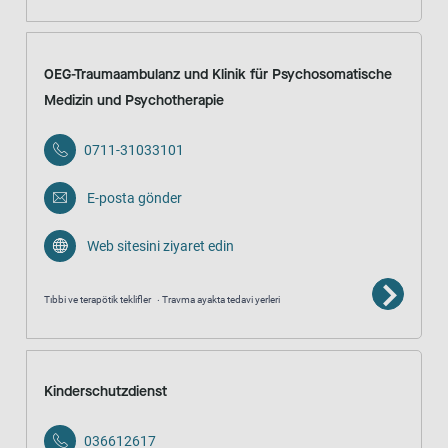
OEG-Traumaambulanz und Klinik für Psychosomatische
Medizin und Psychotherapie
0711-31033101
E-posta gönder
Web sitesini ziyaret edin
Tıbbi ve terapötik teklifler
Travma ayakta tedavi yerleri
Kinderschutzdienst
036612617