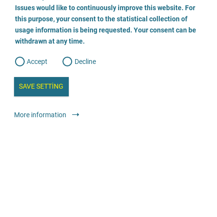
o
o
Issues would like to continuously improve this website. For
n
s
Anwältin für Opfer von Sexualstraftaten Antje Brandes
this purpose, your consent to the statistical collection of
e
s
n
usage information is being requested. Your consent can be
t
089 - 7007 62 60
withdrawn at any time.
e
t
o
w
d
Accept
Decline
e
E-posta gönder
b
a
i
n
SAVE SETTING
Web sitesini ziyaret edin
a
a
l
y
s
l
Hukuki teklifler
Avukat veya avukat bürosu
Anonim
More information
i
s
o
g
Opferberatung
0355 7296052
E-posta gönder