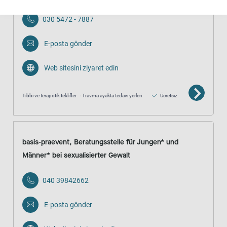
030 5472 - 7887
E-posta gönder
Web sitesini ziyaret edin
Tıbbi ve terapötik teklifler
Travma ayakta tedavi yerleri
Ücretsiz
basis-praevent, Beratungsstelle für Jungen* und
Männer* bei sexualisierter Gewalt
040 39842662
E-posta gönder