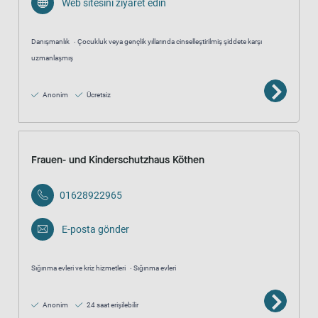
Web sitesini ziyaret edin
Danışmanlık
Çocukluk veya gençlik yıllarında cinselleştirilmiş şiddete karşı
uzmanlaşmış
Anonim
Ücretsiz
Frauen- und Kinderschutzhaus Köthen
01628922965
E-posta gönder
Sığınma evleri ve kriz hizmetleri
Sığınma evleri
Anonim
24 saat erişilebilir