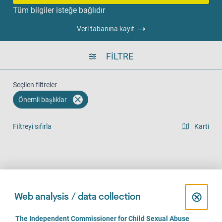
Tüm bilgiler isteğe bağlıdır
Veri tabanına kayıt
FILTRE
Seçilen filtreler
Önemli başlıklar
Filtreyi sıfırla
Karti
Liste görünümü
Yerinde (1105)
Telefonla (908)
Online (671)
C
⊗
Web analysis / data collection
l
C
The Independent Commissioner for Child Sexual Abuse