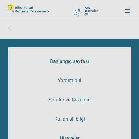
Web
sitesinden
çık
, zu Google wechseln
Başlangıç sayfası
Yardım bul
Sorular ve Cevaplar
Kullanışlı bilgi
Hikayeler