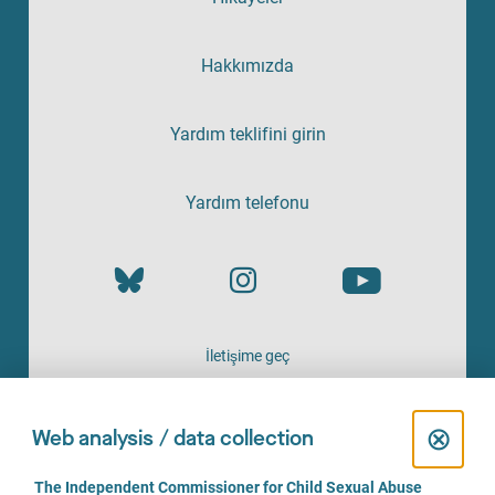
Hakkımızda
Yardım teklifini girin
Yardım telefonu
İletişime geç
HIZMETI SAĞLAYAN
C
⊗
Web analysis / data collection
l
C
The Independent Commissioner for Child Sexual Abuse