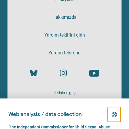
Hakkımızda
Yardım teklifini girin
Yardım telefonu
İletişime geç
HIZMETI SAĞLAYAN
C
⊗
Web analysis / data collection
l
C
The Independent Commissioner for Child Sexual Abuse