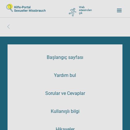
Web
sitesinden
çık
, zu Google wechseln
Başlangıç sayfası
Yardım bul
Sorular ve Cevaplar
Kullanışlı bilgi
Hikayeler