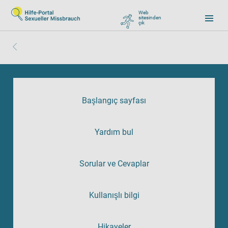
Web
sitesinden
çık
, zu Google wechseln
Başlangıç sayfası
Yardım bul
Sorular ve Cevaplar
Kullanışlı bilgi
Hikayeler