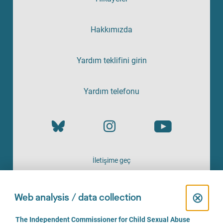
Hakkımızda
Yardım teklifini girin
Yardım telefonu
İletişime geç
HIZMETI SAĞLAYAN
C
⊗
Web analysis / data collection
l
C
The Independent Commissioner for Child Sexual Abuse