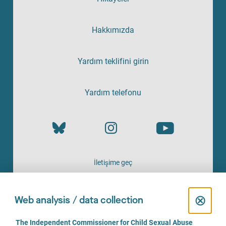
Hakkımızda
Yardım teklifini girin
Yardım telefonu
İletişime geç
HIZMETI SAĞLAYAN
C
⊗
Web analysis / data collection
l
C
The Independent Commissioner for Child Sexual Abuse