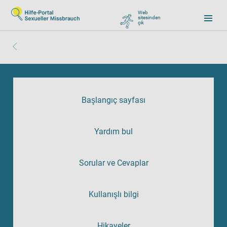
Web
sitesinden
çık
, zu Google wechseln
Başlangıç sayfası
Yardım bul
Sorular ve Cevaplar
Kullanışlı bilgi
Hikayeler