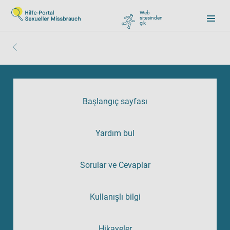
Web
sitesinden
çık
, zu Google wechseln
Başlangıç sayfası
Yardım bul
Sorular ve Cevaplar
Kullanışlı bilgi
Hikayeler