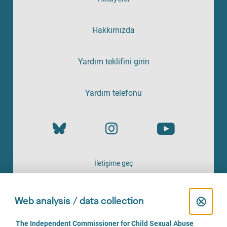
Hakkımızda
Yardım teklifini girin
Yardım telefonu
İletişime geç
HIZMETI SAĞLAYAN
C
⊗
Web analysis / data collection
l
C
The Independent Commissioner for Child Sexual Abuse