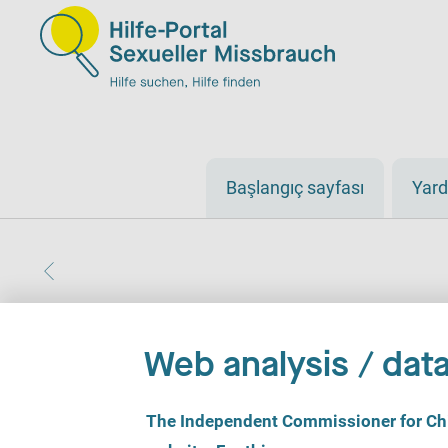
Başlangıç sayfası
Yard
Web analysis / data
C
The Independent Commissioner for Chil
o