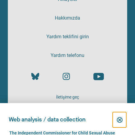
Hakkımızda
Yardım teklifini girin
Yardım telefonu
İletişime geç
HIZMETI SAĞLAYAN
C
⊗
Web analysis / data collection
l
C
The Independent Commissioner for Child Sexual Abuse