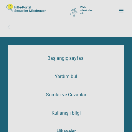
Web
sitesinden
çık
, zu Google wechseln
Başlangıç sayfası
Yardım bul
Sorular ve Cevaplar
Kullanışlı bilgi
Hikayeler