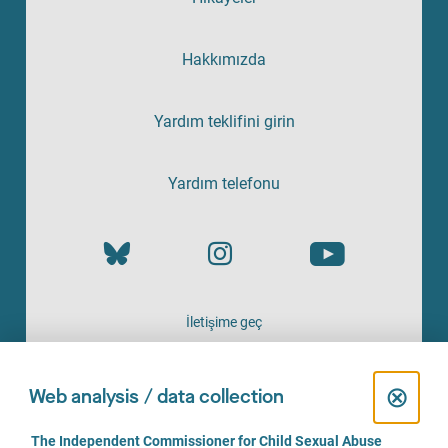
Hakkımızda
Yardım teklifini girin
Yardım telefonu
İletişime geç
HIZMETI SAĞLAYAN
C
⊗
Web analysis / data collection
l
C
The Independent Commissioner for Child Sexual Abuse