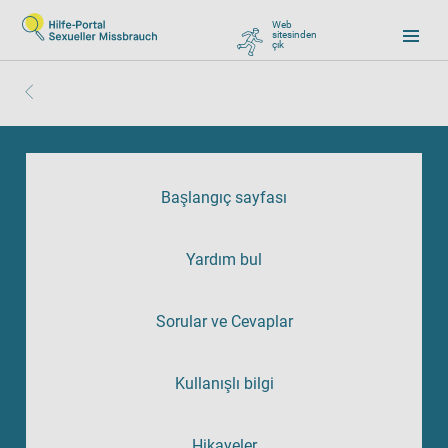
Web
sitesinden
çık
, zu Google wechseln
Başlangıç sayfası
Yardım bul
Sorular ve Cevaplar
Kullanışlı bilgi
Hikayeler