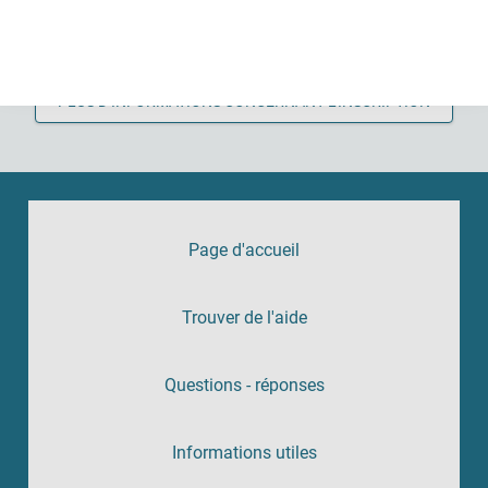
en ligne. Après un contrôle professionnel, votre service sera
activé et sera accessible sur le portail de soutien.
PLUS D’INFORMATIONS CONCERNANT L’INSCRIPTION
Page d'accueil
Trouver de l'aide
Questions - réponses
Informations utiles