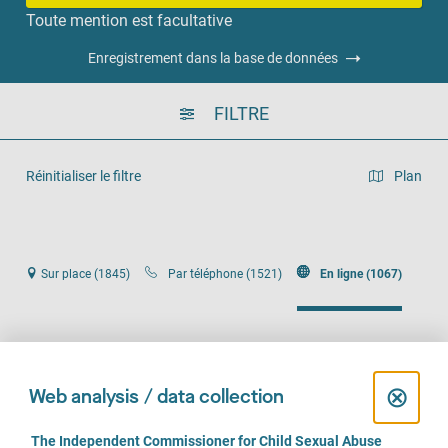
Toute mention est facultative
Enregistrement dans la base de données
FILTRE
Réinitialiser le filtre
Plan
Vue en liste
Sur place (1845)
Par téléphone (1521)
En ligne (1067)
1
...
105
106
107
C
⊗
Web analysis / data collection
l
C
The Independent Commissioner for Child Sexual Abuse