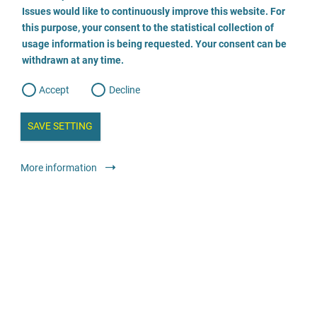
o
o
Issues would like to continuously improve this website. For
n
Comment les offres ont-elles été sélectionnées ?
s
this purpose, your consent to the statistical collection of
e
s
n
usage information is being requested. Your consent can be
Les institutions peuvent s'inscrire sur le portail national
t
withdrawn at any time.
e
t
de soutien aux victimes d'abus sexuels et seront
o
w
activées après un examen d'expertise. L'admission de
d
Accept
Decline
e
certaines offres est soumise à certaines exigences,
b
a
i
mais aucune certification n'est liée à l'admission des
n
SAVE SETTING
a
offres. Vous trouverez ici de plus amples informations à
a
l
ce sujet.
hier
y
s
l
More information
i
s
o
g
Comment puis-je m'inscrire?
Si vous souhaitez inscrire votre service de conseil ou votre
organisation au portail de soutien, veuillez remplir le formulaire