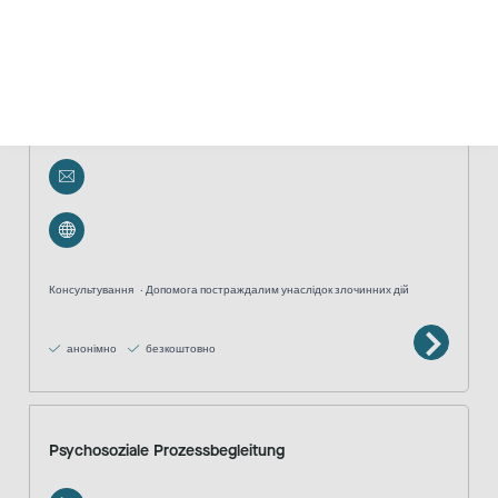
Opferberatung
0355 7296052
Консультування
Допомога постраждалим унаслідок злочинних дій
анонімно
безкоштовно
Psychosoziale Prozessbegleitung