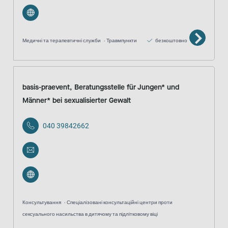
Медичні та терапевтичні служби
Травмпункти
безкоштовно
basis-praevent, Beratungsstelle für Jungen* und
Männer* bei sexualisierter Gewalt
040 39842662
Консультування
Спеціалізовані консультаційні центри проти
сексуального насильства в дитячому та підлітковому віці