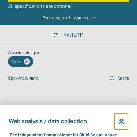
All specifications are optional
Реєстрація в базі даних
ФІЛЬТР
Активні фільтри
Теги
Скинути фільтр
Карта
Представлення списку результатів
На місці (1004)
За телефоном (810)
Онлайн (646)
C
⊗
Web analysis / data collection
l
C
The Independent Commissioner for Child Sexual Abuse