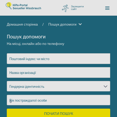
Залишити
сайт
, перейти до Google
Домашня сторінка
/
Пошук допомоги
Пошук допомоги
Пошук допомоги
На місці, онлайн або по телефону
Поштовий індекс чи місто
Назва організації
Гендерна ідентичність
Вік постраждалої особи