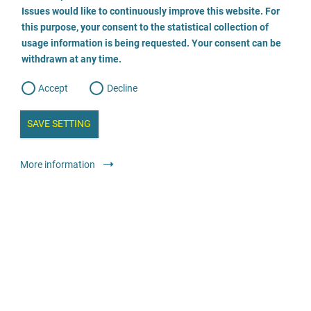
o
o
Issues would like to continuously improve this website. For
n
s
Beratungsstelle für Frauen und Mädchen Potsdam
this purpose, your consent to the statistical collection of
e
s
n
usage information is being requested. Your consent can be
t
0331 974695
withdrawn at any time.
e
t
o
w
d
Accept
Decline
e
b
a
i
n
SAVE SETTING
a
a
l
y
s
l
Консультування
Консультаційний центр зі спеціалізованими
More information
i
s
послугами
o
g
анонімно
безкоштовно
Kinder- und Jugendschutzdienst Gera