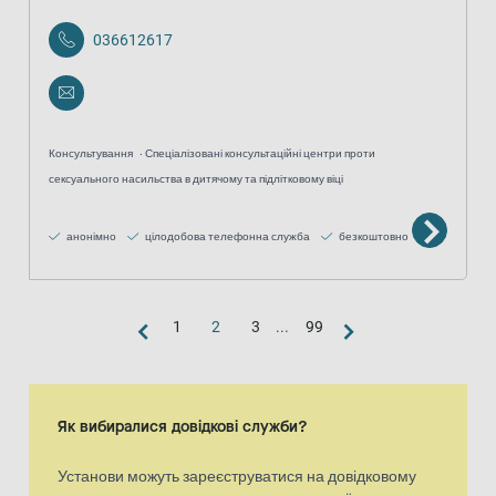
036612617
Консультування
Спеціалізовані консультаційні центри проти
сексуального насильства в дитячому та підлітковому віці
анонімно
цілодобова телефонна служба
безкоштовно
1
2
3
...
99
Вигляд «карта»
Карта є доповненим візуальним представленням списку результа
Як вибиралися довідкові служби?
Установи можуть зареєструватися на довідковому