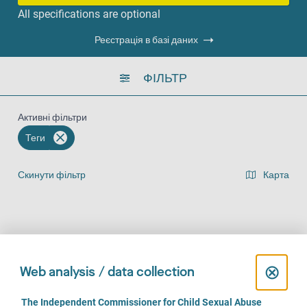
All specifications are optional
Реєстрація в базі даних
ФІЛЬТР
Активні фільтри
Теги
Скинути фільтр
Карта
Представлення списку результатів
На місці (877)
За телефоном (747)
Онлайн (569)
C
⊗
Web analysis / data collection
l
C
The Independent Commissioner for Child Sexual Abuse