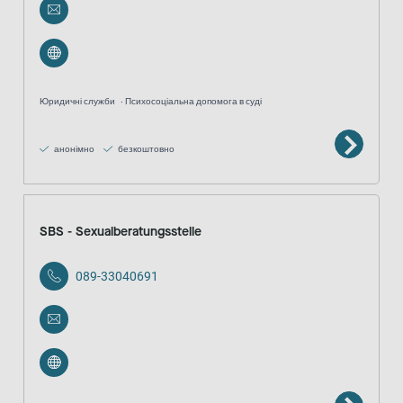
Юридичні служби
Психосоціальна допомога в суді
анонімно
безкоштовно
SBS - Sexualberatungsstelle
089-33040691