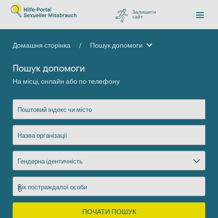
Залишити
сайт
, перейти до Google
Домашня сторінка
/
Пошук допомоги
Пошук допомоги
Пошук допомоги
На місці, онлайн або по телефону
Поштовий індекс чи місто
Назва організації
Гендерна ідентичність
Вік постраждалої особи