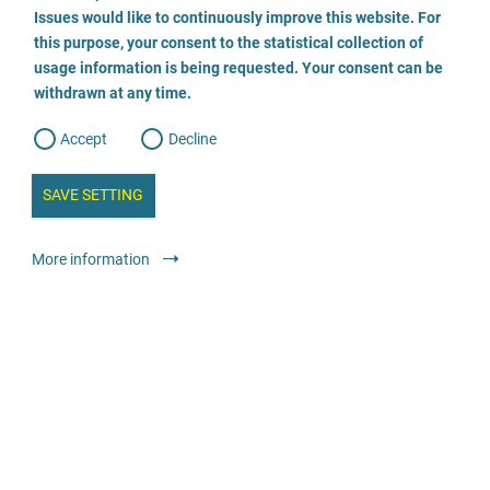
o
o
Issues would like to continuously improve this website. For
n
s
AWO Beratungsstelle für Eltern, Kinder und Jugendliche
this purpose, your consent to the statistical collection of
e
s
n
usage information is being requested. Your consent can be
t
089 601 93 64
withdrawn at any time.
e
t
o
w
d
Accept
Decline
e
Консультування
Загальний консультаційний центр
b
a
i
n
SAVE SETTING
a
анонімно
безкоштовно
a
l
y
s
l
More information
i
s
o
Psychologische Beratungsstelle für Ehe-, Familien- und
Lebensfragen
g
0906-21215