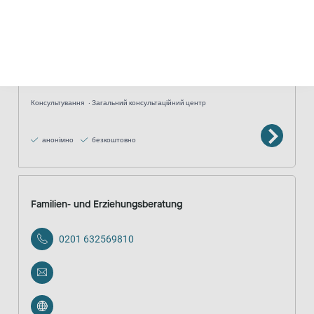
Beratungsstelle für Eltern, Kinder und Jugendliche
069 1501125
Консультування
Загальний консультаційний центр
анонімно
безкоштовно
Familien- und Erziehungsberatung
0201 632569810