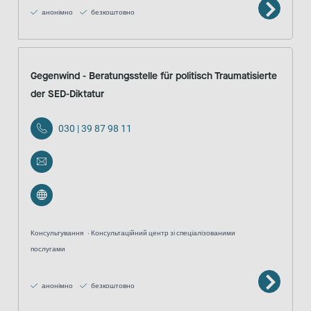
анонімно
безкоштовно
Gegenwind - Beratungsstelle für politisch Traumatisierte
der SED-Diktatur
030 | 39 87 98 11
Консультування
Консультаційний центр зі спеціалізованими
послугами
анонімно
безкоштовно