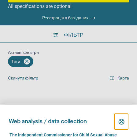
All specifications are optional
Реєстрація в базі даних
ФІЛЬТР
Активні фільтри
Теги
Скинути фільтр
Карта
Представлення списку результатів
На місці (830)
За телефоном (743)
Онлайн (546)
C
⊗
Web analysis / data collection
l
C
The Independent Commissioner for Child Sexual Abuse