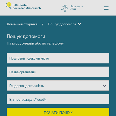
Залишити
сайт
, перейти до Google
Домашня сторінка
/
Пошук допомоги
Пошук допомоги
Пошук допомоги
На місці, онлайн або по телефону
Поштовий індекс чи місто
Назва організації
Гендерна ідентичність
Вік постраждалої особи