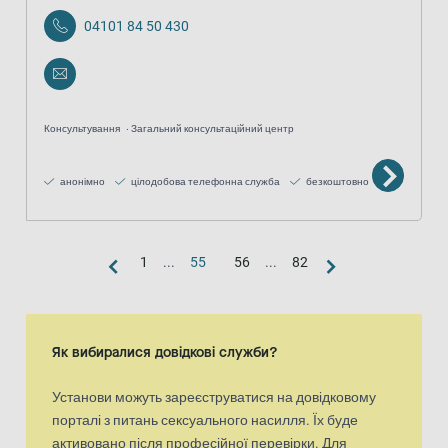
04101 84 50 430
Консультування
Загальний консультаційний центр
анонімно
цілодобова телефонна служба
безкоштовно
1
...
55
56
...
82
Вигляд «карта»
Карта є доповненим візуальним представленням списку результа
Як вибиралися довідкові служби?
Установи можуть зареєструватися на довідковому
порталі з питань сексуального насилля. Їх буде
активовано після професійної перевірки. Для