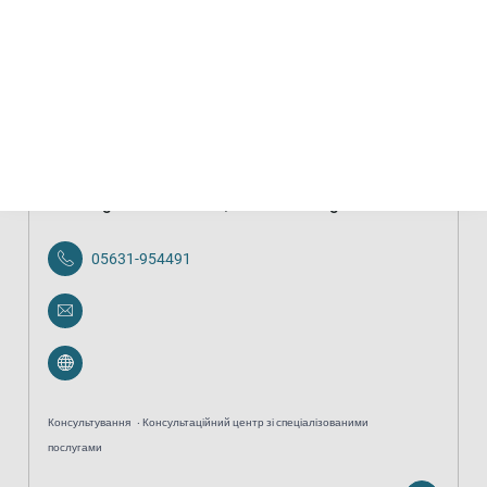
Консультування
Консультаційний центр зі спеціалізованими
послугами
анонімно
безкоштовно
Beratungsstelle für Eltern, Kinder und Jugendliche
05631-954491
Консультування
Консультаційний центр зі спеціалізованими
послугами