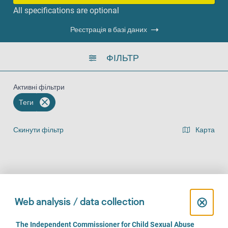
All specifications are optional
Реєстрація в базі даних
ФІЛЬТР
Активні фільтри
Теги
Скинути фільтр
Карта
Представлення списку результатів
На місці (501)
За телефоном (487)
Онлайн (355)
C
⊗
Web analysis / data collection
l
C
The Independent Commissioner for Child Sexual Abuse