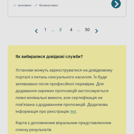
анонімно
безкоштовно
1
...
3
4
...
50
Вигляд «карта»
Карта є доповненим візуальним представленням списку результа
Як вибиралися довідкові служби?
Установи можуть зареєструватися на довідковому
порталі з питань сексуального насилля. Їх буде
активовано після професійної перевірки. Для
додавання окремих пропозицій застосовуються
певні мінімальні вимоги, але сертифікація не
пов’язана з додаванням пропозицій. Додаткова
інформація про реєстрацію
тут
.
Карта є доповненим візуальним представленням
списку результатів.