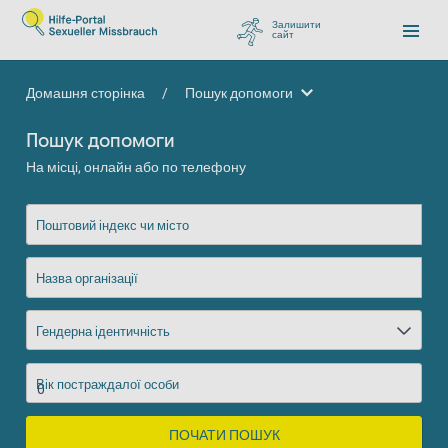
Залишити
сайт
, перейти до Google
Домашня сторінка
/
Пошук допомоги
Пошук допомоги
Пошук допомоги
На місці, онлайн або по телефону
Поштовий індекс чи місто
Назва організації
Гендерна ідентичність
Вік постраждалої особи