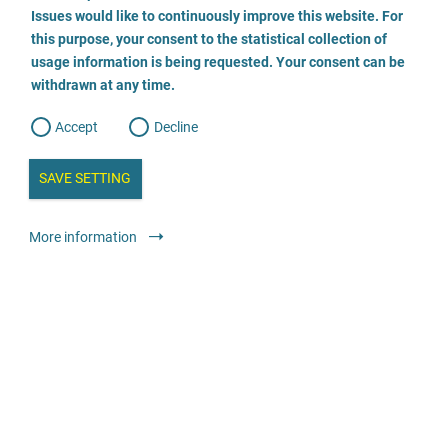
o
o
Issues would like to continuously improve this website. For
n
s
Beratungsstelle für Eltern, Kinder und Jugendliche,
this purpose, your consent to the statistical collection of
e
s
n
Außenstelle der Beratungsstelle Meschede
usage information is being requested. Your consent can be
t
withdrawn at any time.
e
t
o
02972 2288
w
d
Accept
Decline
e
b
a
i
n
SAVE SETTING
a
a
l
y
s
l
More information
i
s
Консультування
Загальний консультаційний центр
o
g
анонімно
безкоштовно
Fachberatungsstelle berliner jungs