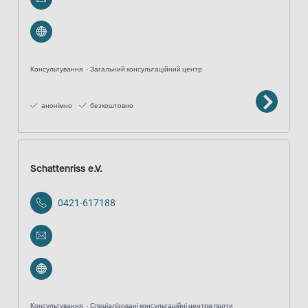
Консультування
Загальний консультаційний центр
анонімно
безкоштовно
Schattenriss e.V.
0421-617188
Консультування
Спеціалізовані консультаційні центри проти