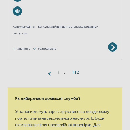
Консультування
Консультаційний центр зі спеціалізованими
послугами
анонімно
безкоштовно
1
...
112
Вигляд «карта»
Карта є доповненим візуальним представленням списку результа
Як вибиралися довідкові служби?
Установи можуть зареєструватися на довідковому
порталі з питань сексуального насилля. Їх буде
активовано після професійної перевірки. Для