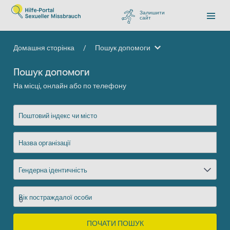
Залишити
сайт
, перейти до Google
Домашня сторінка
/
Пошук допомоги
Пошук допомоги
Пошук допомоги
На місці, онлайн або по телефону
Поштовий індекс чи місто
Назва організації
Гендерна ідентичність
Вік постраждалої особи