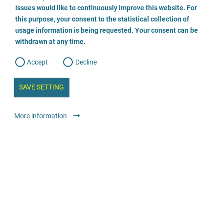
o
o
Issues would like to continuously improve this website. For
n
s
Psychologischer Beratungsdienst
this purpose, your consent to the statistical collection of
e
s
n
usage information is being requested. Your consent can be
t
0521-132415
withdrawn at any time.
e
t
o
w
d
Accept
Decline
e
b
a
i
n
SAVE SETTING
a
a
l
y
s
l
Консультування
Загальний консультаційний центр
More information
i
s
o
анонімно
безкоштовно
g
Strafrechtskanzlei Nadine Antoinette Kramer
03062938359