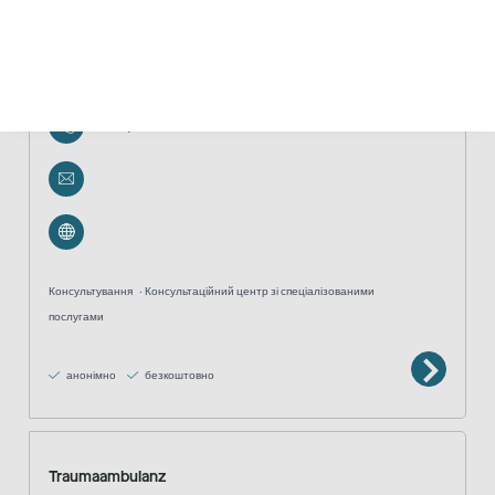
Childhood-Haus Flensburg
0461/14662469
Консультування
Консультаційний центр зі спеціалізованими
послугами
анонімно
безкоштовно
Traumaambulanz