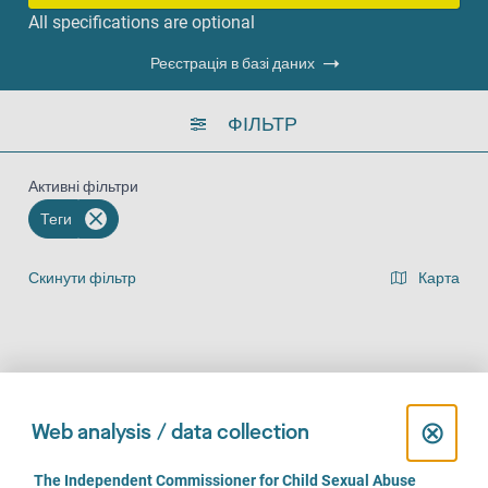
All specifications are optional
Реєстрація в базі даних
ФІЛЬТР
Активні фільтри
Теги
Скинути фільтр
Карта
Представлення списку результатів
На місці (1141)
За телефоном (935)
Онлайн (708)
C
⊗
Web analysis / data collection
l
C
The Independent Commissioner for Child Sexual Abuse