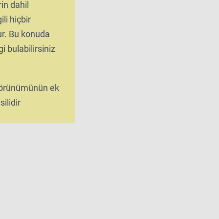
rin dahil
ili hiçbir
tur. Bu konuda
i bulabilirsiniz
 görünümünün ek
ilidir