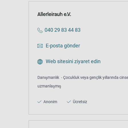
Allerleirauh e.V.
040 29 83 44 83
E-posta gönder
Web sitesini ziyaret edin
Danışmanlık
Çocukluk veya gençlik yıllarında cinsel
uzmanlaşmış
Anonim
Ücretsiz