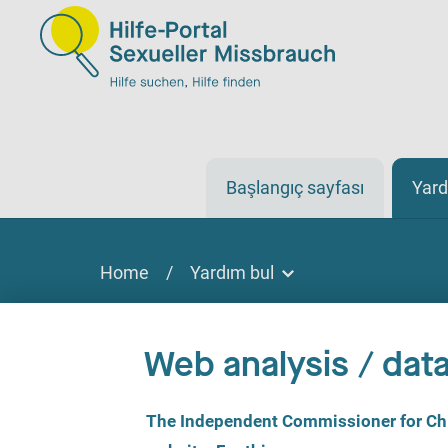
Başlangıç sayfası
Yard
Home
/
Yardım bul
Yardım bul
Yardım bulmak
Web analysis / data
Sitede, çevrimiçi veya telefonla
C
The Independent Commissioner for Chil
o