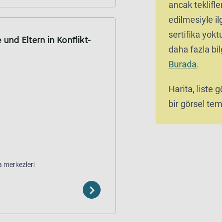
ancak teklifle
edilmesiyle ilg
sertifika yok
 und Eltern in Konflikt-
daha fazla bilg
Burada
.
Harita, liste
bir görsel tems
 merkezleri