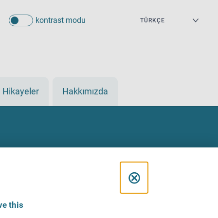
kontrast modu
Hikayeler
Hakkımızda
C
⊗
l
e this