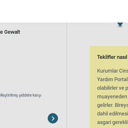
nim
Ücretsiz
te Gewalt
Teklifler nası
Kurumlar Cins
Yardım Portal
olabilirler ve
leştirilmiş şiddete karşı
muayeneden s
gelirler. Bireys
dahil edilmesi 
asgari gereklil