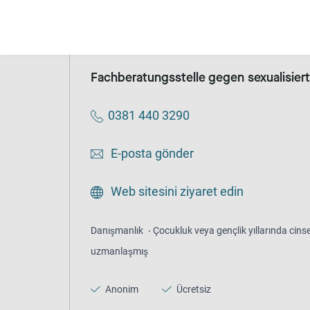
Danışmanlık
Genel danışma merkezleri
Ano
Fachberatungsstelle gegen sexualisier
0381 440 3290
E-posta gönder
Web sitesini ziyaret edin
Danışmanlık
Çocukluk veya gençlik yıllarında cinsel
uzmanlaşmış
Anonim
Ücretsiz