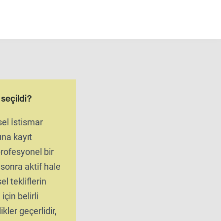
l seçildi?
el İstismar
ına kayıt
 profesyonel bir
onra aktif hale
el tekliflerin
için belirli
ikler geçerlidir,