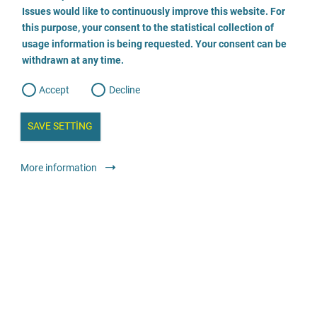
o
o
Issues would like to continuously improve this website. For
n
s
Beratungsstelle für Eltern, Kinder und Jugendliche
this purpose, your consent to the statistical collection of
e
s
n
usage information is being requested. Your consent can be
t
02472 804515
withdrawn at any time.
e
t
o
w
d
Accept
Decline
e
E-posta gönder
b
a
i
n
SAVE SETTING
a
Danışmanlık
Genel danışma merkezleri
Anonim
Ücretsiz
a
l
y
s
l
More information
i
s
o
Beratungsstelle für Eltern, Kinder und Jugendliche
g
069 - 7892019
E-posta gönder
Web sitesini ziyaret edin