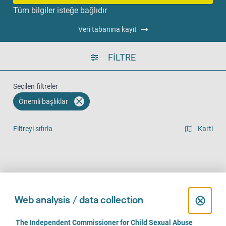
Tüm bilgiler isteğe bağlıdır
Veri tabanına kayıt
FILTRE
Seçilen filtreler
Önemli başlıklar
Filtreyi sıfırla
Karti
Liste görünümü
Yerinde (501)
Telefonla (487)
Online (352)
C
⊗
Web analysis / data collection
l
C
The Independent Commissioner for Child Sexual Abuse