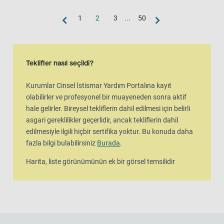
1
2
3
...
50
Harita görünümü
Harita, liste görünümünün ek bir görsel temsilidir
Teklifler nasıl seçildi?
Kurumlar Cinsel İstismar Yardım Portalına kayıt
olabilirler ve profesyonel bir muayeneden sonra aktif
hale gelirler. Bireysel tekliflerin dahil edilmesi için belirli
asgari gereklilikler geçerlidir, ancak tekliflerin dahil
edilmesiyle ilgili hiçbir sertifika yoktur. Bu konuda daha
fazla bilgi bulabilirsiniz
Burada
.
Harita, liste görünümünün ek bir görsel temsilidir