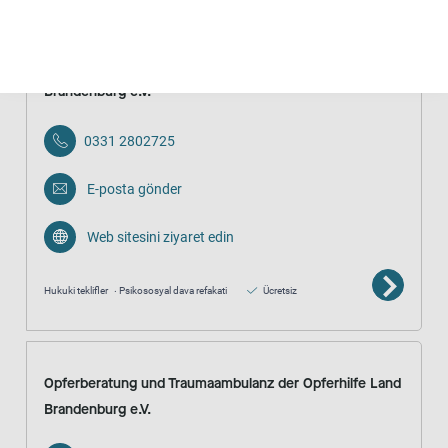
Opferberatung und Traumaambulanz der Opferhilfe Land
Brandenburg e.V.
0331 2802725
E-posta gönder
Web sitesini ziyaret edin
Hukuki teklifler
Psikososyal dava refakati
Ücretsiz
Opferberatung und Traumaambulanz der Opferhilfe Land
Brandenburg e.V.