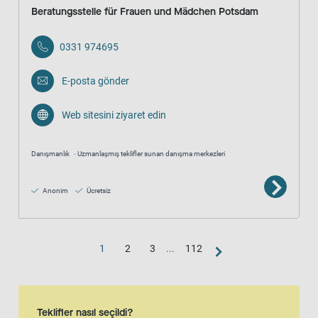
Beratungsstelle für Frauen und Mädchen Potsdam
0331 974695
E-posta gönder
Web sitesini ziyaret edin
Danışmanlık
Uzmanlaşmış teklifler sunan danışma merkezleri
Anonim
Ücretsiz
1
2
3
...
112
Harita görünümü
Harita, liste görünümünün ek bir görsel temsilidir
Teklifler nasıl seçildi?