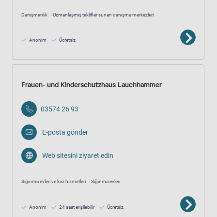
Danışmanlık
Uzmanlaşmış teklifler sunan danışma merkezleri
Anonim
Ücretsiz
Frauen- und Kinderschutzhaus Lauchhammer
03574 26 93
E-posta gönder
Web sitesini ziyaret edin
Sığınma evleri ve kriz hizmetleri
Sığınma evleri
Anonim
24 saat erişilebilir
Ücretsiz