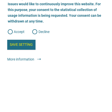
o
o
Issues would like to continuously improve this website. For
n
s
Psychotherapeutische Praxis Annette Lemme
this purpose, your consent to the statistical collection of
e
s
n
usage information is being requested. Your consent can be
t
03909 42999
withdrawn at any time.
e
t
o
w
d
Accept
Decline
e
E-posta gönder
b
a
i
n
SAVE SETTING
a
Tıbbi ve terapötik teklifler
Muayenehanesi olan doktorlar ve
a
l
psikoterapistler: Tüm hastalar
y
s
l
More information
i
s
24 saat erişilebilir
Ücretsiz
o
g
Tauwetter - Anlaufstelle für Männer*, die in Kindheit
oder Jugend sexualisierter Gewalt ausgesetzt waren
030 6938007