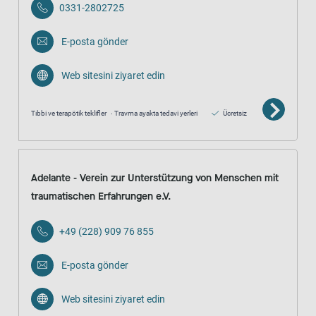
0331-2802725
E-posta gönder
Web sitesini ziyaret edin
Tıbbi ve terapötik teklifler
Travma ayakta tedavi yerleri
Ücretsiz
Adelante - Verein zur Unterstützung von Menschen mit
traumatischen Erfahrungen e.V.
+49 (228) 909 76 855
E-posta gönder
Web sitesini ziyaret edin