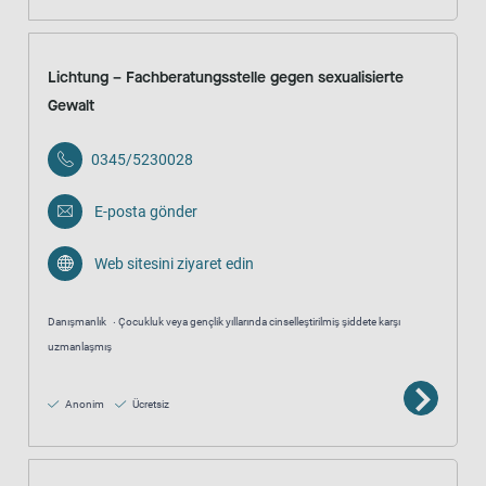
Lichtung – Fachberatungsstelle gegen sexualisierte
Gewalt
0345/5230028
E-posta gönder
Web sitesini ziyaret edin
Danışmanlık
Çocukluk veya gençlik yıllarında cinselleştirilmiş şiddete karşı
uzmanlaşmış
Anonim
Ücretsiz