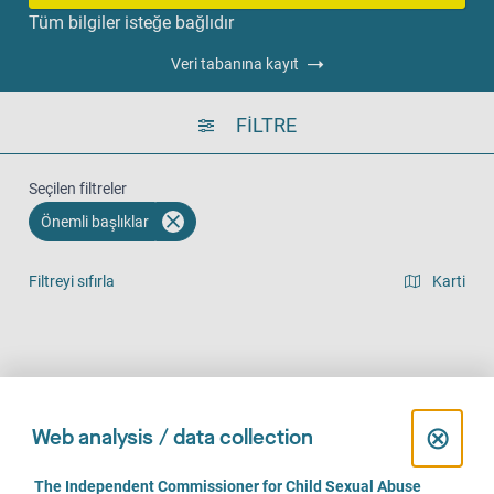
Tüm bilgiler isteğe bağlıdır
Veri tabanına kayıt
FILTRE
Seçilen filtreler
Önemli başlıklar
Filtreyi sıfırla
Karti
Liste görünümü
Yerinde (1145)
Telefonla (936)
Online (709)
C
⊗
Web analysis / data collection
l
C
The Independent Commissioner for Child Sexual Abuse