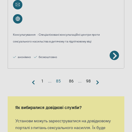
Консультування
Спеціалізовані консультаційні центри проти
сексуального насильства в дитячому та підлітковому віці
анонімно
безкоштовно
1
...
85
86
...
98
Вигляд «карта»
Карта є доповненим візуальним представленням списку результа
Як вибиралися довідкові служби?
Установи можуть зареєструватися на довідковому
порталі з питань сексуального насилля. Їх буде