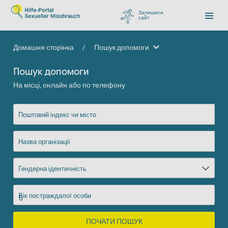
Залишити
сайт
, перейти до Google
Домашня сторінка
/
Пошук допомоги
Пошук допомоги
Пошук допомоги
На місці, онлайн або по телефону
Поштовий індекс чи місто
Назва організації
Гендерна ідентичність
Вік постраждалої особи