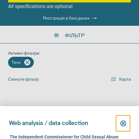
All specifications are optional
Реєстрація в базі даних
ФІЛЬТР
Активні фільтри
Теги
Скинути фільтр
Карта
Представлення списку результатів
На місці (982)
За телефоном (817)
Онлайн (632)
C
⊗
Web analysis / data collection
l
C
The Independent Commissioner for Child Sexual Abuse