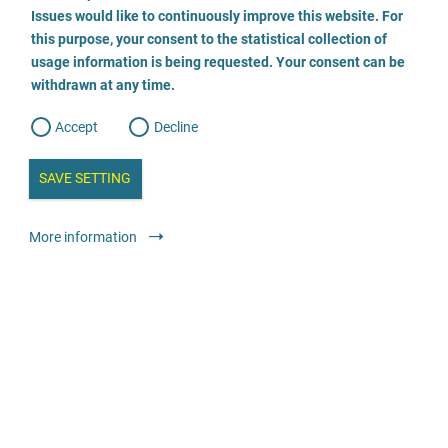
o
o
Issues would like to continuously improve this website. For
n
s
Anwaltskanzlei Schäfer - Fachanwälte für Strafrecht
this purpose, your consent to the statistical collection of
e
s
n
usage information is being requested. Your consent can be
t
030/ 217 55 22-0
withdrawn at any time.
e
t
o
w
d
Accept
Decline
e
b
a
i
n
SAVE SETTING
a
a
l
y
s
l
Юридичні служби
Юрист або юридична фірма
More information
i
s
o
g
Caritas-AufWind
02761/921-1511