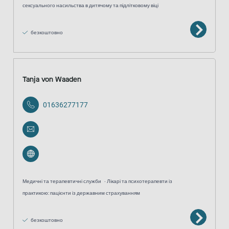
сексуального насильства в дитячому та підлітковому віці
безкоштовно
Tanja von Waaden
01636277177
Медичні та терапевтичні служби
Лікарі та психотерапевти із
практикою: пацієнти із державним страхуванням
безкоштовно