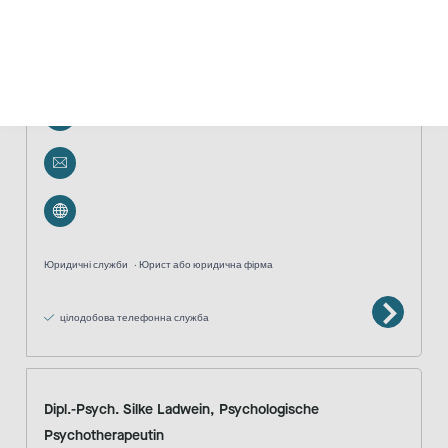
Rechtsanwälte Diekmann & Kollegen, Rechtsanwältin
Jakobsohn
0159-08503007
Юридичні служби
Юрист або юридична фірма
цілодобова телефонна служба
Dipl.-Psych. Silke Ladwein, Psychologische
Psychotherapeutin