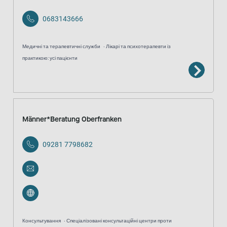
0683143666
Медичні та терапевтичні служби
Лікарі та психотерапевти із
практикою: усі пацієнти
Männer*Beratung Oberfranken
09281 7798682
Консультування
Спеціалізовані консультаційні центри проти