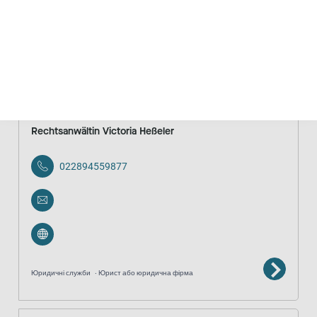
Консультування
Спеціалізовані консультаційні центри проти
сексуального насильства в дитячому та підлітковому віці
анонімно
безкоштовно
Rechtsanwältin Victoria Heßeler
022894559877
Юридичні служби
Юрист або юридична фірма