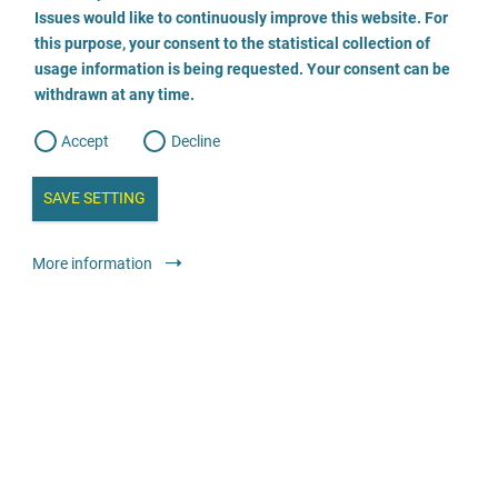
o
o
Issues would like to continuously improve this website. For
n
s
Kinderschutzdienst Neuwied
this purpose, your consent to the statistical collection of
e
s
n
usage information is being requested. Your consent can be
t
02635 9256069
withdrawn at any time.
e
t
o
w
d
Accept
Decline
e
b
a
i
n
SAVE SETTING
a
a
l
y
s
l
Консультування
Консультаційний центр зі спеціалізованими
More information
i
s
послугами
o
g
безкоштовно
Fachberatungsstelle Sexualisierte Gewalt