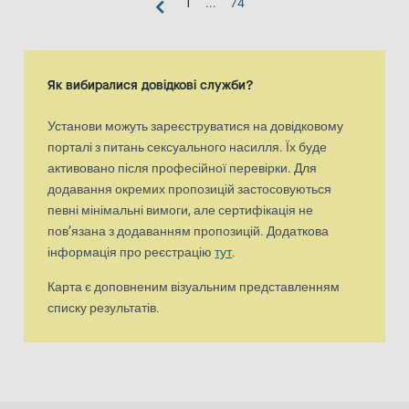
1
...
74
Вигляд «карта»
Карта є доповненим візуальним представленням списку результа
Як вибиралися довідкові служби?
Установи можуть зареєструватися на довідковому
порталі з питань сексуального насилля. Їх буде
активовано після професійної перевірки. Для
додавання окремих пропозицій застосовуються
певні мінімальні вимоги, але сертифікація не
пов’язана з додаванням пропозицій. Додаткова
інформація про реєстрацію
тут
.
Карта є доповненим візуальним представленням
списку результатів.