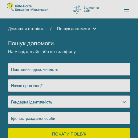
Залишити
сайт
, перейти до Google
Домашня сторінка
/
Пошук допомоги
Пошук допомоги
Пошук допомоги
На місці, онлайн або по телефону
Поштовий індекс чи місто
Назва організації
Гендерна ідентичність
Вік постраждалої особи