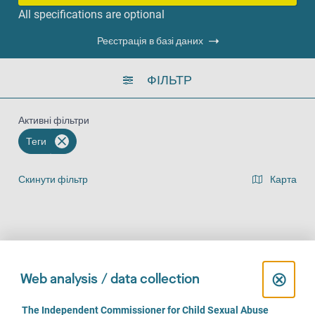
All specifications are optional
Реєстрація в базі даних
ФІЛЬТР
Активні фільтри
Теги
Скинути фільтр
Карта
Представлення списку результатів
На місці (743)
За телефоном (644)
Онлайн (497)
C
⊗
Web analysis / data collection
l
C
The Independent Commissioner for Child Sexual Abuse