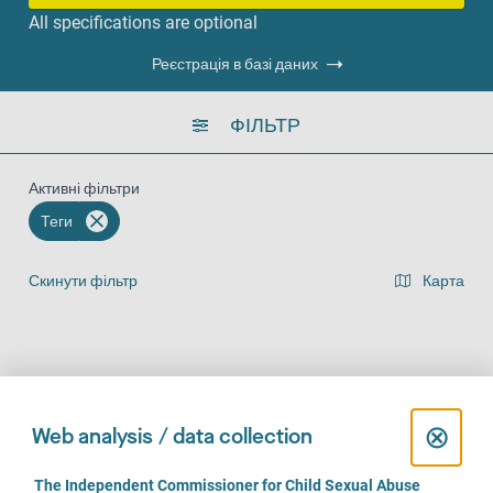
All specifications are optional
Реєстрація в базі даних
ФІЛЬТР
Активні фільтри
Теги
Скинути фільтр
Карта
Представлення списку результатів
На місці (114)
За телефоном (92)
Онлайн (68)
C
⊗
Web analysis / data collection
l
C
The Independent Commissioner for Child Sexual Abuse