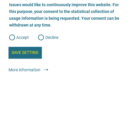
o
o
Issues would like to continuously improve this website. For
n
s
Rechtsanwältin Birgitt Lüeße
this purpose, your consent to the statistical collection of
e
s
n
usage information is being requested. Your consent can be
t
0431804144
withdrawn at any time.
e
t
o
w
d
Accept
Decline
e
b
a
i
n
SAVE SETTING
a
a
l
y
s
l
Юридичні служби
Юрист або юридична фірма
анонімно
More information
i
s
o
g
Anwalt - Fachanwalt für Strafrecht, Familienrecht u.
Sozialrecht - Opferrecht
0202-550662