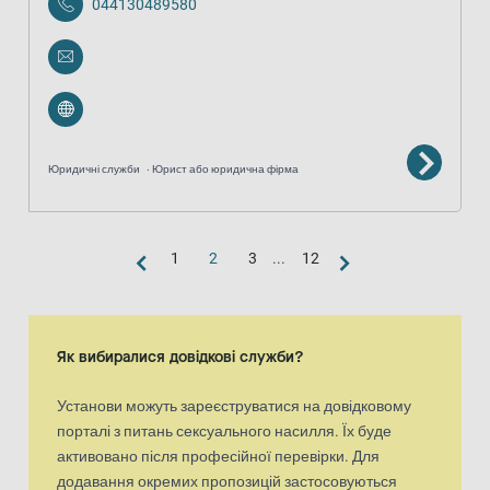
044130489580
Юридичні служби
Юрист або юридична фірма
1
2
3
...
12
Вигляд «карта»
Карта є доповненим візуальним представленням списку результа
Як вибиралися довідкові служби?
Установи можуть зареєструватися на довідковому
порталі з питань сексуального насилля. Їх буде
активовано після професійної перевірки. Для
додавання окремих пропозицій застосовуються