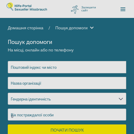
Залишити
сайт
, перейти до Google
Домашня сторінка
/
Пошук допомоги
Пошук допомоги
Пошук допомоги
На місці, онлайн або по телефону
Поштовий індекс чи місто
Назва організації
Гендерна ідентичність
Вік постраждалої особи