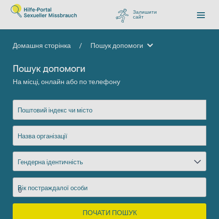
Залишити
сайт
, перейти до Google
Домашня сторінка
/
Пошук допомоги
Пошук допомоги
Пошук допомоги
На місці, онлайн або по телефону
Поштовий індекс чи місто
Назва організації
Гендерна ідентичність
Вік постраждалої особи