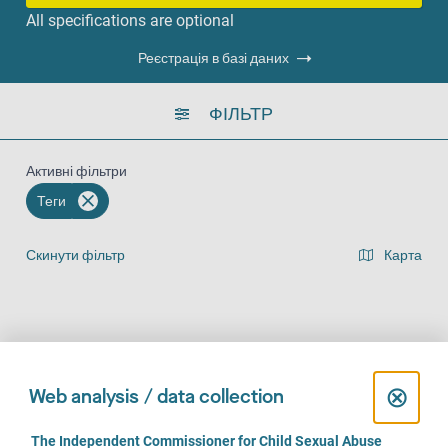
All specifications are optional
Реєстрація в базі даних
ФІЛЬТР
Активні фільтри
Теги
Скинути фільтр
Карта
Представлення списку результатів
На місці (743)
За телефоном (644)
Онлайн (497)
C
⊗
Web analysis / data collection
l
C
The Independent Commissioner for Child Sexual Abuse