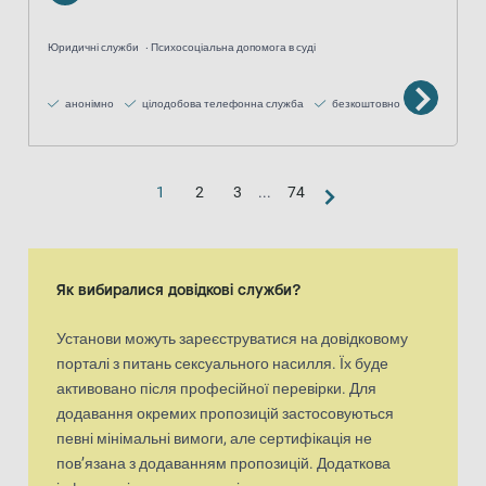
Юридичні служби
Психосоціальна допомога в суді
анонімно
цілодобова телефонна служба
безкоштовно
1
2
3
...
74
Вигляд «карта»
Карта є доповненим візуальним представленням списку результа
Як вибиралися довідкові служби?
Установи можуть зареєструватися на довідковому
порталі з питань сексуального насилля. Їх буде
активовано після професійної перевірки. Для
додавання окремих пропозицій застосовуються
певні мінімальні вимоги, але сертифікація не
пов’язана з додаванням пропозицій. Додаткова