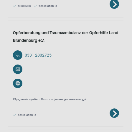
анонімно
безкоштовно
Opferberatung und Traumaambulanz der Opferhilfe Land
Brandenburg e.V.
0331 2802725
Юридичні служби
Психосоціальна допомога в суді
безкоштовно