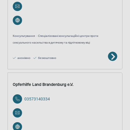
Консультування
Спеціалізовані консультаційні центри проти
сексуального насильства в дитячому та підлітковому віці
анонімно
безкоштовно
Opferhilfe Land Brandenburg e.V.
03573140334