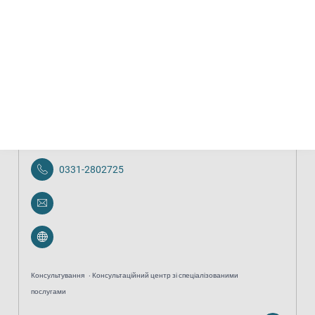
Юридичні служби
Психосоціальна допомога в суді
анонімно
безкоштовно
Opferberatung/Traumaambulanz
0331-2802725
Консультування
Консультаційний центр зі спеціалізованими
послугами