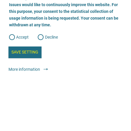
o
o
Issues would like to continuously improve this website. For
n
s
Fachberatungsstelle gegen sexualisierte Gewalt
this purpose, your consent to the statistical collection of
e
s
n
usage information is being requested. Your consent can be
t
03834 7983199
withdrawn at any time.
e
t
o
w
d
Accept
Decline
e
b
a
i
n
SAVE SETTING
a
a
l
y
s
l
Консультування
Спеціалізовані консультаційні центри проти
More information
i
s
сексуального насильства в дитячому та підлітковому віці
o
g
анонімно
безкоштовно
Wendepunkt e.V. - Fachstelle gegen sexuellen
Missbrauch an Mädchen und Jungen