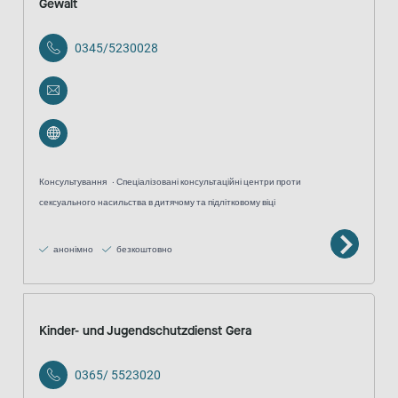
Gewalt
0345/5230028
Консультування
Спеціалізовані консультаційні центри проти
сексуального насильства в дитячому та підлітковому віці
анонімно
безкоштовно
Kinder- und Jugendschutzdienst Gera
0365/ 5523020