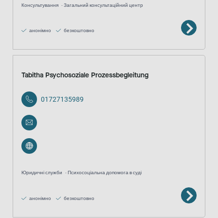
Консультування
Загальний консультаційний центр
анонімно
безкоштовно
Tabitha Psychosoziale Prozessbegleitung
01727135989
Юридичні служби
Психосоціальна допомога в суді
анонімно
безкоштовно