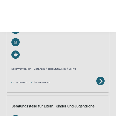
balance - Erziehungs- und Familienberatung
02131 36928-30
Консультування
Загальний консультаційний центр
анонімно
безкоштовно
Beratungsstelle für Eltern, Kinder und Jugendliche