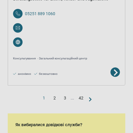
05251 889 1060
Консультування
Загальний консультаційний центр
анонімно
безкоштовно
1
2
3
...
42
Як вибиралися довідкові служби?