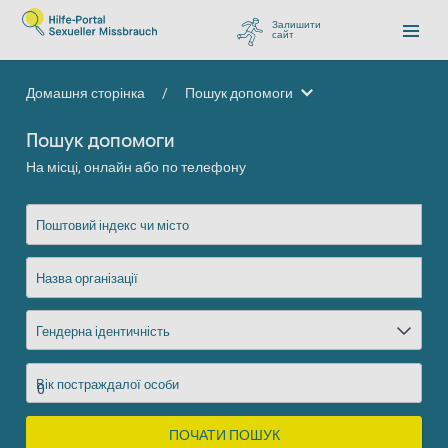
Залишити
сайт
, перейти до Google
Домашня сторінка
/
Пошук допомоги
Пошук допомоги
Пошук допомоги
На місці, онлайн або по телефону
Поштовий індекс чи місто
Назва організації
Гендерна ідентичність
Вік постраждалої особи