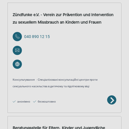
Zündfunke e.V. - Verein zur Prävention und Intervention
zu sexuellem Missbrauch an Kindern und Frauen
040 890 12 15
Консультування
Спеціалізовані консультаційні центри проти
сексуального насильства в дитячому та підлітковому віці
анонімно
безкоштовно
Beratungsstelle für Eltern, Kinder und Jugendliche