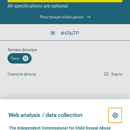
All specifications are optional
Реєстрація в базі даних
ФІЛЬТР
Активні фільтри
Теги
Скинути фільтр
Карта
Представлення списку результатів
На місці (638)
За телефоном (544)
Онлайн (417)
C
⊗
Web analysis / data collection
l
C
The Independent Commissioner for Child Sexual Abuse