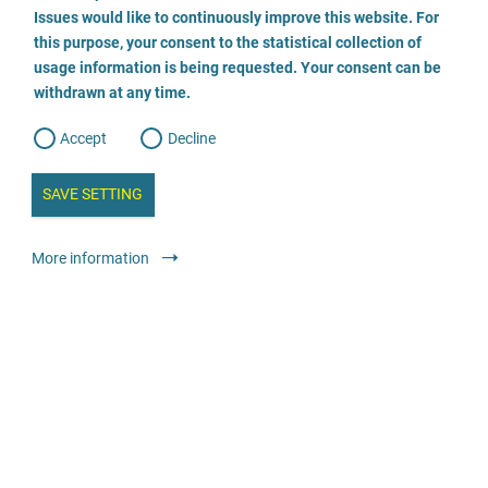
o
o
Issues would like to continuously improve this website. For
n
s
Psychotherapeutische Praxis Annette Lemme
this purpose, your consent to the statistical collection of
e
s
n
usage information is being requested. Your consent can be
t
03909 42999
withdrawn at any time.
e
t
o
w
d
Accept
Decline
e
b
a
i
n
SAVE SETTING
a
Медичні та терапевтичні служби
Лікарі та психотерапевти із
a
l
практикою: усі пацієнти
y
s
l
More information
i
s
цілодобова телефонна служба
безкоштовно
o
g
Beratungsstelle für Frauen und Mädchen Potsdam
0331 974695