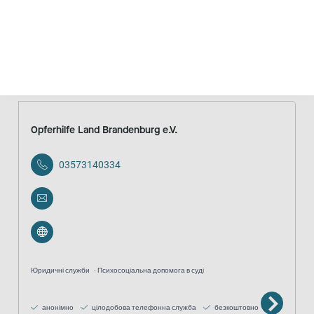
Консультування
Спеціалізовані консультаційні центри проти
сексуального насильства в дитячому та підлітковому віці
анонімно
безкоштовно
Opferhilfe Land Brandenburg e.V.
03573140334
Юридичні служби
Психосоціальна допомога в суді
анонімно
цілодобова телефонна служба
безкоштовно