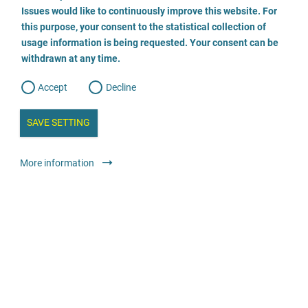
o
o
Issues would like to continuously improve this website. For
n
s
Opferberatung/Traumaambulanz
this purpose, your consent to the statistical collection of
e
s
n
usage information is being requested. Your consent can be
t
0331-2802725
withdrawn at any time.
e
t
o
w
d
Accept
Decline
e
b
a
i
n
SAVE SETTING
a
a
l
y
s
l
Консультування
Консультаційний центр зі спеціалізованими
More information
i
s
послугами
o
g
анонімно
безкоштовно
Lichtung – Fachberatungsstelle gegen sexualisierte
Gewalt