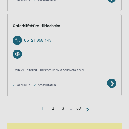
Opferhilfebüro Hildesheim
05121 968 445
Юридичні служби
Психосоціальна допомога в суді
анонімно
безкоштовно
1
2
3
...
63