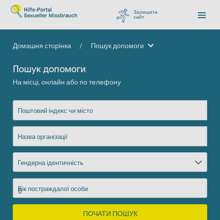
Залишити
сайт
, перейти до Google
Домашня сторінка
/
Пошук допомоги
Пошук допомоги
Пошук допомоги
На місці, онлайн або по телефону
Поштовий індекс чи місто
Назва організації
Гендерна ідентичність
Вік постраждалої особи