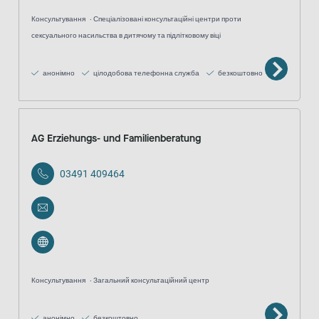
Консультування
Спеціалізовані консультаційні центри проти
сексуального насильства в дитячому та підлітковому віці
анонімно
цілодобова телефонна служба
безкоштовно
AG Erziehungs- und Familienberatung
03491 409464
Консультування
Загальний консультаційний центр
анонімно
безкоштовно