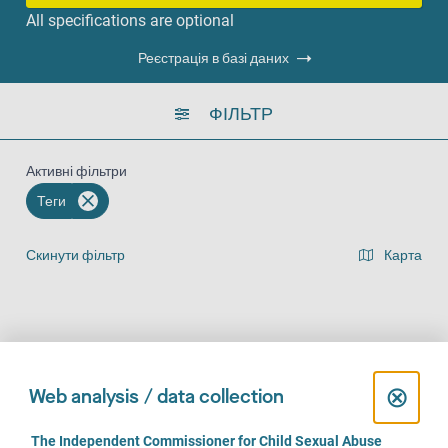
All specifications are optional
Реєстрація в базі даних
ФІЛЬТР
Активні фільтри
Теги
Скинути фільтр
Карта
Представлення списку результатів
На місці (786)
За телефоном (626)
Онлайн (487)
C
⊗
Web analysis / data collection
l
C
The Independent Commissioner for Child Sexual Abuse