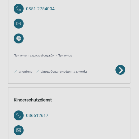
0351-2754004
Притулки та кризові служби
Притулок
анонімно
цілодобова телефонна служба
Kinderschutzdienst
036612617