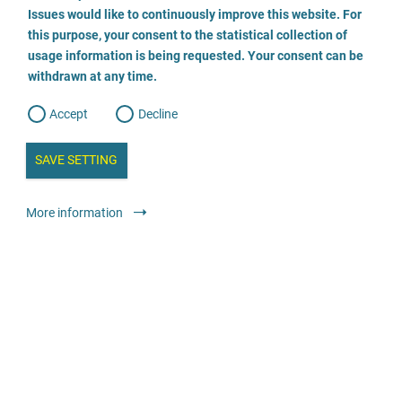
o
o
Issues would like to continuously improve this website. For
n
s
Opferberatung/Traumaambulanz
this purpose, your consent to the statistical collection of
e
s
n
usage information is being requested. Your consent can be
t
0331-2802725
withdrawn at any time.
e
t
o
w
d
Accept
Decline
e
b
a
i
n
SAVE SETTING
a
a
l
y
s
l
Консультування
Консультаційний центр зі спеціалізованими
More information
i
s
послугами
o
g
анонімно
безкоштовно
Frauen- und Kinderschutzhaus Lauchhammer