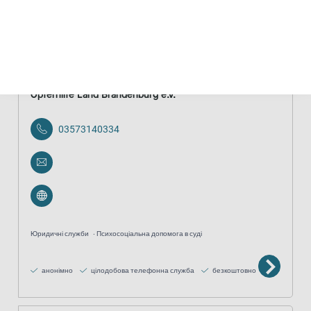
анонімно
безкоштовно
Opferhilfe Land Brandenburg e.V.
03573140334
Юридичні служби
Психосоціальна допомога в суді
анонімно
цілодобова телефонна служба
безкоштовно