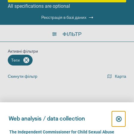
All specifications are optional
Реєстрація в базі даних
ФІЛЬТР
Активні фільтри
Теги
Скинути фільтр
Карта
Представлення списку результатів
На місці (724)
За телефоном (624)
Онлайн (464)
C
⊗
Web analysis / data collection
l
C
The Independent Commissioner for Child Sexual Abuse