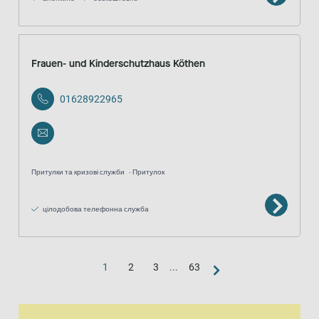
Frauen- und Kinderschutzhaus Köthen
01628922965
Притулки та кризові служби
Притулок
цілодобова телефонна служба
1
2
3
...
63