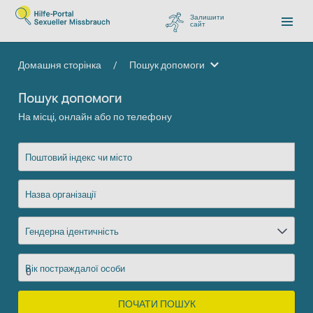
Залишити
сайт
, перейти до Google
Домашня сторінка
/
Пошук допомоги
Пошук допомоги
Пошук допомоги
На місці, онлайн або по телефону
Поштовий індекс чи місто
Назва організації
Гендерна ідентичність
Вік постраждалої особи