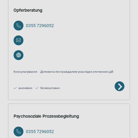
Opferberatung
0355 7296052
Консультування
Допомога постраждалим унаслідок злочинних дій
анонімно
безкоштовно
Psychosoziale Prozessbegleitung
0355 7296052