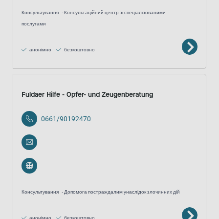
Консультування
Консультаційний центр зі спеціалізованими
послугами
анонімно
безкоштовно
Fuldaer Hilfe - Opfer- und Zeugenberatung
0661/90192470
Консультування
Допомога постраждалим унаслідок злочинних дій
анонімно
безкоштовно