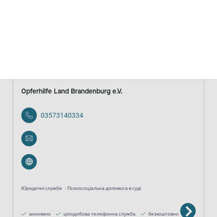
Консультування
Консультаційний центр зі спеціалізованими
послугами
анонімно
безкоштовно
Opferhilfe Land Brandenburg e.V.
03573140334
Юридичні служби
Психосоціальна допомога в суді
анонімно
цілодобова телефонна служба
безкоштовно