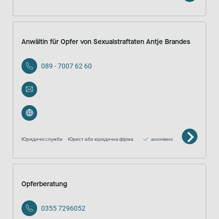
Anwältin für Opfer von Sexualstraftaten Antje Brandes
089 - 7007 62 60
Юридичні служби
Юрист або юридична фірма
анонімно
Opferberatung
0355 7296052