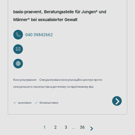
basis-praevent, Beratungsstelle für Jungen* und
Männer* bei sexualisierter Gewalt
040 39842662
Консультування
Спеціалізовані консультаційні центри проти
сексуального насильства в дитячому та підлітковому віці
анонімно
безкоштовно
1
2
3
...
36