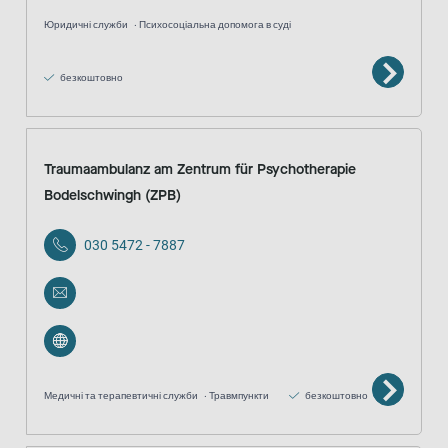
Юридичні служби
Психосоціальна допомога в суді
безкоштовно
Traumaambulanz am Zentrum für Psychotherapie
Bodelschwingh (ZPB)
030 5472 - 7887
Медичні та терапевтичні служби
Травмпункти
безкоштовно