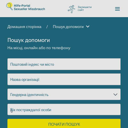
Залишити
сайт
, перейти до Google
Домашня сторінка
/
Пошук допомоги
Пошук допомоги
Пошук допомоги
На місці, онлайн або по телефону
Поштовий індекс чи місто
Назва організації
Гендерна ідентичність
Вік постраждалої особи