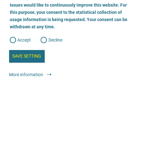
o
o
Issues would like to continuously improve this website. For
n
s
Tauwetter - Anlaufstelle für Männer*, die in Kindheit
this purpose, your consent to the statistical collection of
e
s
n
oder Jugend sexualisierter Gewalt ausgesetzt waren
usage information is being requested. Your consent can be
t
withdrawn at any time.
e
t
o
030 6938007
w
d
Accept
Decline
e
b
a
i
n
SAVE SETTING
a
a
l
y
s
l
More information
i
s
Консультування
Спеціалізовані консультаційні центри проти
o
сексуального насильства в дитячому та підлітковому віці
g
Opferberatung/Traumaambulanz