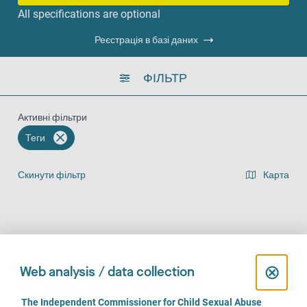
All specifications are optional
Реєстрація в базі даних
ФІЛЬТР
Активні фільтри
Теги
Скинути фільтр
Карта
Представлення списку результатів
На місці (372)
За телефоном (304)
Онлайн (221)
C
⊗
Web analysis / data collection
l
C
The Independent Commissioner for Child Sexual Abuse