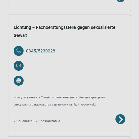
Lichtung – Fachberatungsstelle gegen sexualisierte
Gewalt
0345/5230028
Консультування
Спеціалізовані консультаційні центри проти
сексуального насильства в дитячому та підлітковому віці
анонімно
безкоштовно