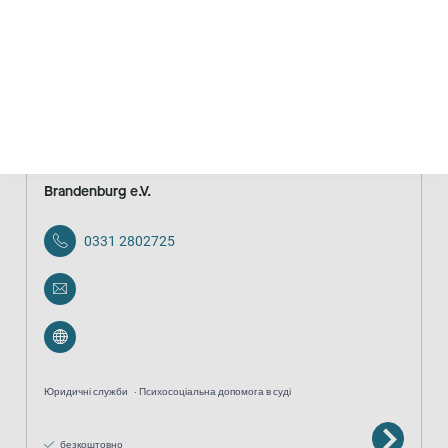
послугами
анонімно
безкоштовно
Opferberatung und Traumaambulanz der Opferhilfe Land
Brandenburg e.V.
0331 2802725
Юридичні служби
Психосоціальна допомога в суді
безкоштовно