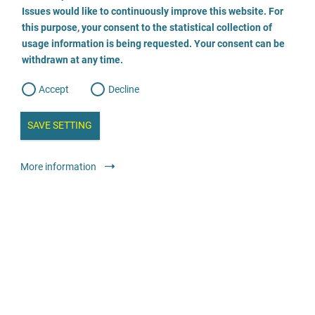
o
o
Issues would like to continuously improve this website. For
n
s
Fachberatungsstelle gegen sexualisierte Gewalt
this purpose, your consent to the statistical collection of
e
s
n
usage information is being requested. Your consent can be
t
03834 7983199
withdrawn at any time.
e
t
o
w
d
Accept
Decline
e
b
a
i
n
SAVE SETTING
a
a
l
y
s
l
Консультування
Спеціалізовані консультаційні центри проти
More information
i
s
сексуального насильства в дитячому та підлітковому віці
o
g
анонімно
безкоштовно
Tauwetter - Anlaufstelle für Männer*, die in Kindheit
oder Jugend sexualisierter Gewalt ausgesetzt waren