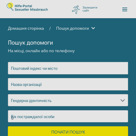
Залишити
сайт
, перейти до Google
Домашня сторінка
/
Пошук допомоги
Пошук допомоги
Пошук допомоги
На місці, онлайн або по телефону
Поштовий індекс чи місто
Назва організації
Гендерна ідентичність
Вік постраждалої особи