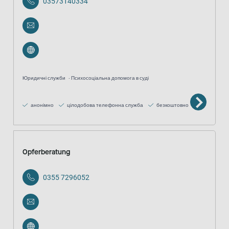
03573140334
Юридичні служби
Психосоціальна допомога в суді
анонімно
цілодобова телефонна служба
безкоштовно
Opferberatung
0355 7296052