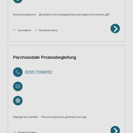
Консультування
Допомога постраждалим унаслідок злочинних дій
анонімно
безкоштовно
Psychosoziale Prozessbegleitung
0355 7296052
Юридичні служби
Психосоціальна допомога в суді
безкоштовно